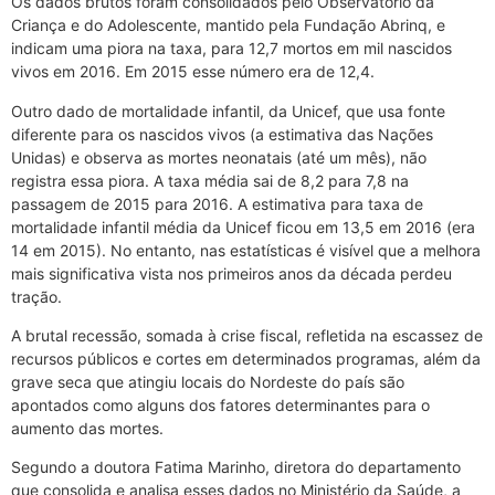
Os dados brutos foram consolidados pelo Observatório da
Criança e do Adolescente, mantido pela Fundação Abrinq, e
indicam uma piora na taxa, para 12,7 mortos em mil nascidos
vivos em 2016. Em 2015 esse número era de 12,4.
Outro dado de mortalidade infantil, da Unicef, que usa fonte
diferente para os nascidos vivos (a estimativa das Nações
Unidas) e observa as mortes neonatais (até um mês), não
registra essa piora. A taxa média sai de 8,2 para 7,8 na
passagem de 2015 para 2016. A estimativa para taxa de
mortalidade infantil média da Unicef ficou em 13,5 em 2016 (era
14 em 2015). No entanto, nas estatísticas é visível que a melhora
mais significativa vista nos primeiros anos da década perdeu
tração.
A brutal recessão, somada à crise fiscal, refletida na escassez de
recursos públicos e cortes em determinados programas, além da
grave seca que atingiu locais do Nordeste do país são
apontados como alguns dos fatores determinantes para o
aumento das mortes.
Segundo a doutora Fatima Marinho, diretora do departamento
que consolida e analisa esses dados no Ministério da Saúde, a