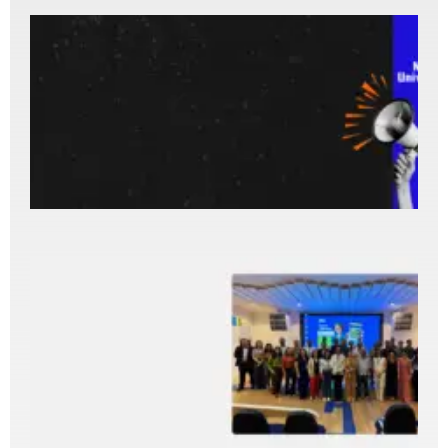
I
p
P
N
U
s
p
p
d
7
2
C
r
T
R
d
5
2