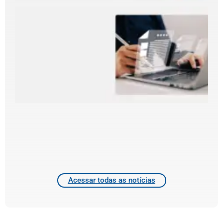
R
F
p
c
p
e
d
d
f
e
d
T
4
2
Acessar todas as notícias