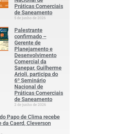
Práticas Comerciais
de Saneamento
5 de junho de 2026
Palestrante
confirmado –
Gerente de
Planejamento e
Desenvolvimento
Comercial da
Sanepar, Guilherme
Arioli, participa do
6º Seminário
Nacional de
Práticas Comerciais
de Saneamento
2 de junho de 2026
 do Papo de Clima recebe
e da Caerd, Cleverson