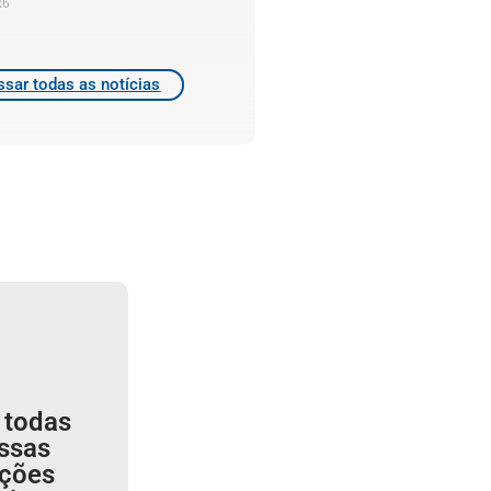
26
sar todas as notícias
 todas
ssas
ições