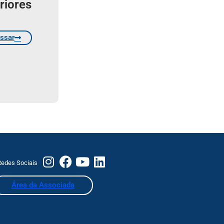
riores
ssar
edes Sociais
Área da Associada