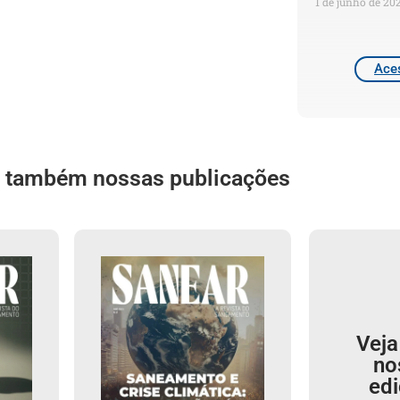
1 de junho de 20
Aces
a também nossas publicações
Veja
no
ed