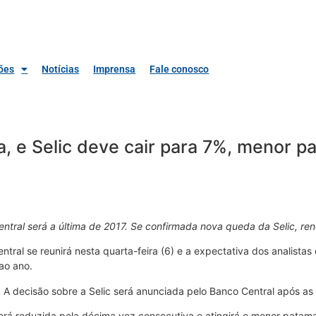
ões
Notícias
Imprensa
Fale conosco
, e Selic deve cair para 7%, menor 
entral será a última de 2017. Se confirmada nova queda da Selic, r
ral se reunirá nesta quarta-feira (6) e a expectativa dos analistas
ao ano.
 A decisão sobre a Selic será anunciada pelo Banco Central após as
será reduzida pela décima vez consecutiva e atingirá o menor patam