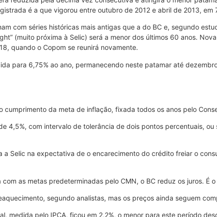
egistrada é a que vigorou entre outubro de 2012 e abril de 2013, em 
ham com séries históricas mais antigas que a do BC e, segundo estu
ight” (muito próxima à Selic) será a menor dos últimos 60 anos. Nov
018, quando o Copom se reunirá novamente.
uzida para 6,75% ao ano, permanecendo neste patamar até dezembr
 o cumprimento da meta de inflação, fixada todos os anos pelo Cons
de 4,5%, com intervalo de tolerância de dois pontos percentuais, ou
 a Selic na expectativa de o encarecimento do crédito freiar o consu
ha com as metas predeterminadas pelo CMN, o BC reduz os juros. É
eaquecimento, segundo analistas, mas os preços ainda seguem comp
cial, medida pelo IPCA, ficou em 2,2%, o menor para este período de