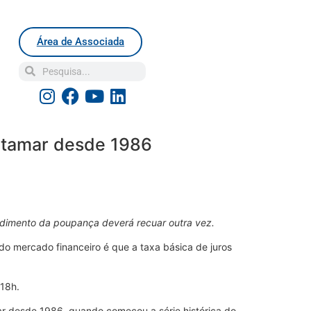
Área de Associada
patamar desde 1986
endimento da poupança deverá recuar outra vez.
 do mercado financeiro é que a taxa básica de juros
 18h.
ar desde 1986, quando começou a série histórica do