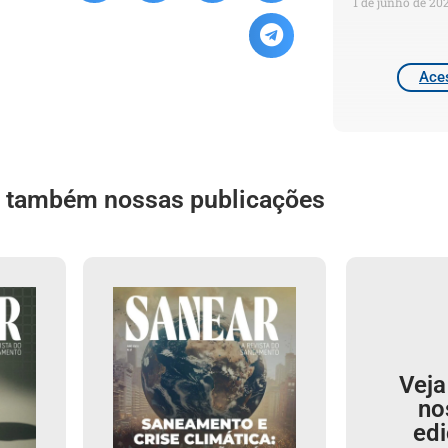
1 de junho de 20
Aces
a também nossas publicações
Veja
no
ed