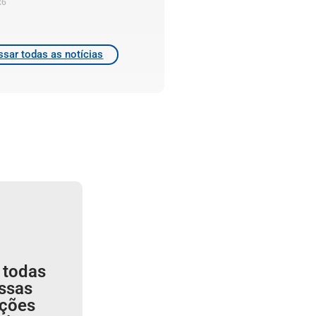
26
sar todas as notícias
 todas
ssas
ições