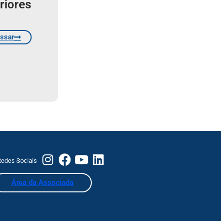
riores
ssar
edes Sociais
Área da Associada