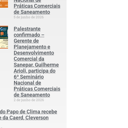
Práticas Comerciais
de Saneamento
5 de junho de 2026
Palestrante
confirmado –
Gerente de
Planejamento e
Desenvolvimento
Comercial da
Sanepar, Guilherme
Arioli, participa do
6º Seminário
Nacional de
Práticas Comerciais
de Saneamento
2 de junho de 2026
 do Papo de Clima recebe
e da Caerd, Cleverson