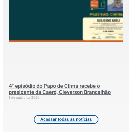
G
P
D
C
S
G
p
S
N
P
C
2
4° episódio do Papo de Clima recebe o
presidente da Caerd, Cleverson Brancalhão
1 de junho de 2026
Acessar todas as notícias