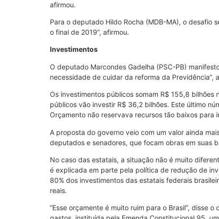
afirmou.
Para o deputado Hildo Rocha (MDB-MA), o desafio se
o final de 2019”, afirmou.
Investimentos
O deputado Marcondes Gadelha (PSC-PB) manifestou p
necessidade de cuidar da reforma da Previdência”, af
Os investimentos públicos somam R$ 155,8 bilhões n
públicos vão investir R$ 36,2 bilhões. Este último 
Orçamento não reservava recursos tão baixos para in
A proposta do governo veio com um valor ainda mais
deputados e senadores, que focam obras em suas bas
No caso das estatais, a situação não é muito diferen
é explicada em parte pela política de redução de in
80% dos investimentos das estatais federais brasilei
reais.
“Esse orçamente é muito ruim para o Brasil”, disse o
gastos, instituída pela Emenda Constitucional 95, 