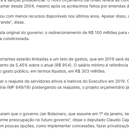
atamar desde 2004, mesmo após os acréscimos feitos por emendas 
lhou com menos recursos disponíveis nos últimos anos. Apesar disso,
rande”, disse.
a original do governo: o redirecionamento de R$ 100 milhões para 
sa condicionada.
rtantes estarão limitadas a um teto de gastos, que em 2019 será de R$
to de 5,45% sobre o atual (R$ 954). O salário mínimo é referência 
o gasto público, em termos líquidos, em R$ 303 milhões.
 o reajuste de servidores ativos e inativos do Executivo em 2019. 
ria (MP 849/18) postergando os reajustes, o projeto orçamentário 
aram que o governo Jair Bolsonaro, que assume em 1º de janeiro, te
norme preocupação no futuro governo”, disse o deputado Claudio Caj
em poucas opções, como implementar concessões, fazer privatizaçõe