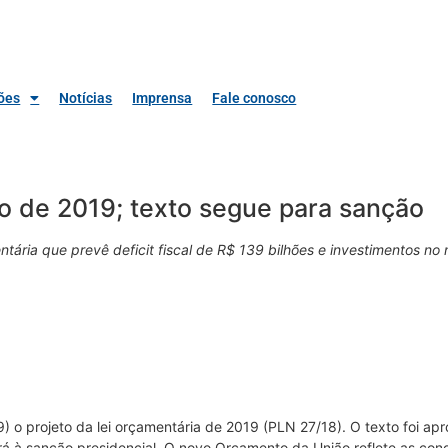
ões
Notícias
Imprensa
Fale conosco
 de 2019; texto segue para sanção
ária que prevê deficit fiscal de R$ 139 bilhões e investimentos n
) o projeto da lei orçamentária de 2019 (PLN 27/18). O texto foi a
á à sanção presidencial. O novo Orçamento da União reflete as condi