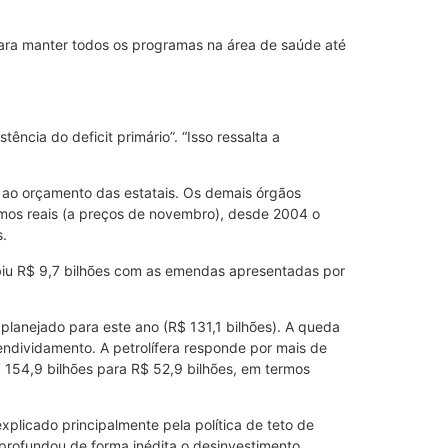
para manter todos os programas na área de saúde até
cia do deficit primário”. “Isso ressalta a
 ao orçamento das estatais. Os demais órgãos
ermos reais (a preços de novembro), desde 2004 o
s.
ubiu R$ 9,7 bilhões com as emendas apresentadas por
 planejado para este ano (R$ 131,1 bilhões). A queda
 endividamento. A petrolífera responde por mais de
R$ 154,9 bilhões para R$ 52,9 bilhões, em termos
xplicado principalmente pela política de teto de
profundou de forma inédita o desinvestimento.