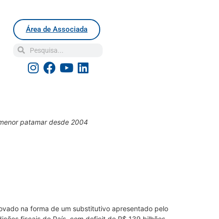
Área de Associada
o menor patamar desde 2004
provado na forma de um substitutivo apresentado pelo
ções fiscais do País, com deficit de R$ 139 bilhões