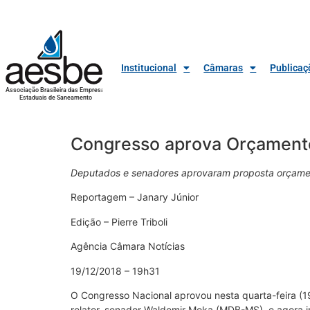
Institucional
Câmaras
Publicaç
Associação Brasileira das Empresas
Estaduais de Saneamento
Congresso aprova Orçamento
Deputados e senadores aprovaram proposta orçament
Reportagem – Janary Júnior
Edição – Pierre Triboli
Agência Câmara Notícias
19/12/2018 – 19h31
O Congresso Nacional aprovou nesta quarta-feira (19
relator, senador Waldemir Moka (MDB-MS), e agora ir