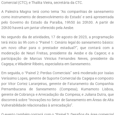
Comercial (CTC); e Thalita Vieira, secretária da CTC.
A Palestra Magna terá como tema “As companhias de saneamento
como instrumento de desenvolvimento do Estado’ e será apresentada
pelo Governo do Estado da Paraíba, 19h50 às 20h30. A partir de
20h30 haverá um jantar oferecido pela Aesbe.
No segundo dia de atividades, 17 de agosto de 2023, a programação
terá início às 9h com o “Painel 1: Cenário legal do saneamento básico:
um novo olhar para o prestador estadual?”, que contará com a
moderação de Neuri Freitas, presidente da Aesbe e da Cagece; e a
participação de Marcus Vinicius Fernandes Neves, presidente da
Cagepa; e Wladimir Ribeiro, especialista em Saneamento.
Em seguida, o “Painel 2: Perdas Comerciais” será moderado por Isaías
Veríssimo Lopes, gerente de Suporte Comercial da Cagepa e composto
por Vitor Cortez Laranjeiras, gerente de Faturamento da Companhia
Pernambucana de Saneamento (Compesa); Kumamoto Lisboa,
gerente de Cobrança e Arrecadação da Compesa; e Juliana Dutra, que
discorrerá sobre “Inovações no Setor de Saneamento em Áreas de Alta
Vulnerabilidade relacionadas à arrecadação”.
O evento também contará com o “Painel 3: Desafios da área comercial