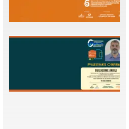
C
d
5
2
P
c
G
P
D
C
S
G
p
S
N
P
C
2