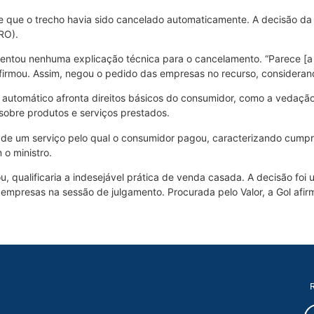
be que o trecho havia sido cancelado automaticamente. A decisão d
RO).
ntou nenhuma explicação técnica para o cancelamento. “Parece [a prá
firmou. Assim, negou o pedido das empresas no recurso, considerand
e automático afronta direitos básicos do consumidor, como a vedação 
sobre produtos e serviços prestados.
 de um serviço pelo qual o consumidor pagou, caracterizando cumpr
o ministro.
u, qualificaria a indesejável prática de venda casada. A decisão fo
 empresas na sessão de julgamento. Procurada pelo Valor, a Gol afir
R