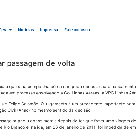
ões
Notícias
Imprensa
Fale conosco
r passagem de volta
decidiu que uma companhia aérea não pode cancelar automaticament
lgada em processo envolvendo a Gol Linhas Aéreas, a VRG Linhas Aér
 Luis Felipe Salomão. O julgamento é um precedente importante para 
ção Civil (Anac) no mesmo sentido da decisão.
assageira pediu danos morais depois de ter que fazer uma viagem de
o e Rio Branco e, na ida, em 26 de janeiro de 2011, foi impedida de 