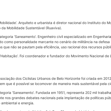
bilidade’. Arquiteto e urbanista é diretor nacional do Instituto do 
o da Mobilidade Sustentável (Ruaviva).
categoria ‘Saneamento’. Engenheiro civil especializado em Engenhar
do como personalidade marcante no cenário de militância na defesa
as que não se pautam pela eficiência, uso racional dos recursos púb
a ‘Habitação’. Foi coordenador e fundador do Movimento Nacional d
 Associação dos Ciclistas Urbanos de Belo Horizonte foi criada em 
rem que é possível se locomover de maneira mais sustentável pela c
ategoria ‘Saneamento’. Fundada em 1951, representa 202 mil trabalha
te nos grandes debates nacionais pela implantação de políticas pú
 ambiental e energia.