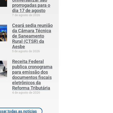
prorrogadas para o
dia 17 de agosto
7 de agosto de 2026
Ceará sedia reunião
da Câmara Técnica
de Saneamento
Rural (CTSR) da
Aesbe
5 de agosto de 2026
Receita Federal
publica cronograma
para emissão dos
documentos fiscais
eletrônicos da
Reforma Tributária
4 de agosto de 2026
sar todas as notícias