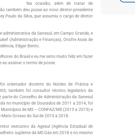
Na ocasião, além de tratar de
ação também deu posse ao novo diretor-presidente
ney Paulo da Silva, que assumiu o cargo de diretor
e administrativa da Sanesul, em Campo Grande, e
kef (Administração e Finanças), Onofre Assis de
idência, Edgar Bento.
hores do Brasil e eu me sinto muito feliz em fazer
te ao assinar o termo de posse.
oi orientador docente do Núcleo de Prática e
03, também foi consultor técnico legislativo da
z parte do Conselho de Administração da Sanesul
nda no município de Dourados de 2011 a 2014, foi
os Municípios de MS – CONFAZ/MS (2013 a 2015) e
e Mato Grosso do Sul de 2015 a 2018.
diretor executivo da Agesul (Agência Estadual de
selheiro suplente da MS Gás em 2018 e no mesmo