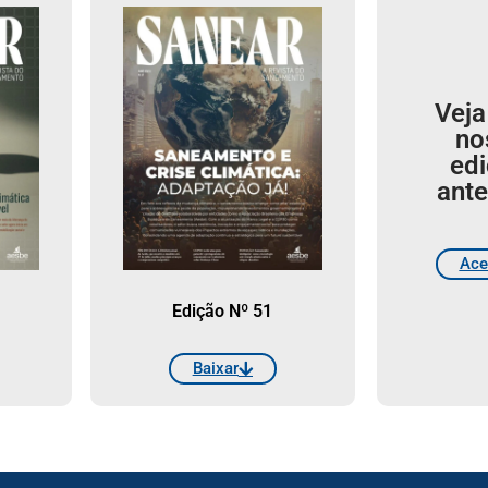
Veja
no
ed
ante
Ace
Edição Nº 51
Baixar