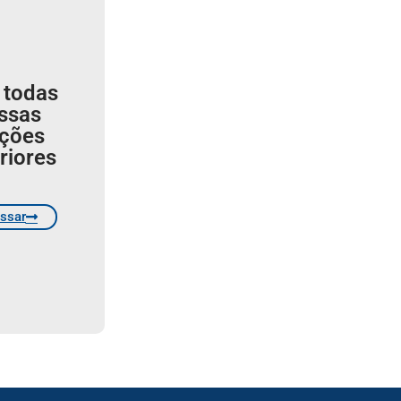
 todas
ssas
ições
riores
ssar