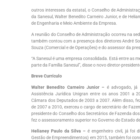
outros interesses da estatal, o Conselho de Administr
da Sanesul, Walter Benedito Carneiro Junior, e de Helia
de Engenharia e Meio Ambiente da Empresa.
A reunião do Conselho de Administração ocorreu na sed
também contou com a presença dos diretores André Sou
Souza (Comercial e de Operações) e do assessor da pres
“A Sanesul é uma empresa consolidada. Está entre as mel
parte da Família Sanesul”, disse o novo diretor-presiden
Breve Currículo
Walter Benedito Carneiro Junior –
é advogado, já f
Assistência Jurídica Unigran entre os anos 2001 a 20
Câmara dos Deputados de 2003 a 2007. Além disso, fe
de 2007 a 2010, exerceu o cargo de secretário de Faze
presidente do Conselho dos Secretários de Fazenda d
fez o assessoramento superior no Governo do Estado d
Helianey Paulo da Silva –
é engenheiro civil, já foi 
Gestão de Empreendimentos) em 2015, também foi con