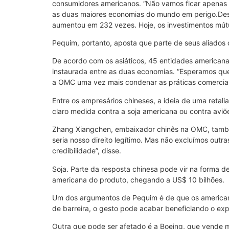
consumidores americanos. “Não vamos ficar apenas as
as duas maiores economias do mundo em perigo.Desde
aumentou em 232 vezes. Hoje, os investimentos mú
Pequim, portanto, aposta que parte de seus aliados
De acordo com os asiáticos, 45 entidades american
instaurada entre as duas economias. “Esperamos que
a OMC uma vez mais condenar as práticas comercia
Entre os empresários chineses, a ideia de uma retal
claro medida contra a soja americana ou contra avi
Zhang Xiangchen, embaixador chinês na OMC, também 
seria nosso direito legítimo. Mas não excluímos out
credibilidade”, disse.
Soja. Parte da resposta chinesa pode vir na forma 
americana do produto, chegando a US$ 10 bilhões.
Um dos argumentos de Pequim é de que os americano
de barreira, o gesto pode acabar beneficiando o exp
Outra que pode ser afetado é a Boeing, que vende 