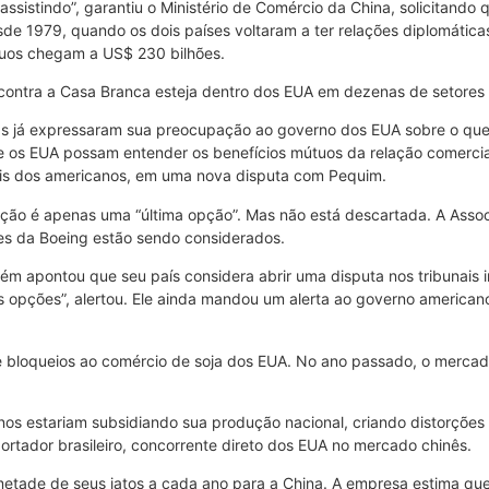
sistindo”, garantiu o Ministério de Comércio da China, solicitando q
 1979, quando os dois países voltaram a ter relações diplomáticas
tuos chegam a US$ 230 bilhões.
 contra a Casa Branca esteja dentro dos EUA em dezenas de setores 
as já expressaram sua preocupação ao governo dos EUA sobre o que 
 os EUA possam entender os benefícios mútuos da relação comercial”
is dos americanos, em uma nova disputa com Pequim.
iação é apenas uma “última opção”. Mas não está descartada. A Asso
ões da Boeing estão sendo considerados.
apontou que seu país considera abrir uma disputa nos tribunais in
ras opções”, alertou. Ele ainda mandou um alerta ao governo american
de bloqueios ao comércio de soja dos EUA. No ano passado, o merca
s estariam subsidiando sua produção nacional, criando distorções 
ortador brasileiro, concorrente direto dos EUA no mercado chinês.
metade de seus jatos a cada ano para a China. A empresa estima 