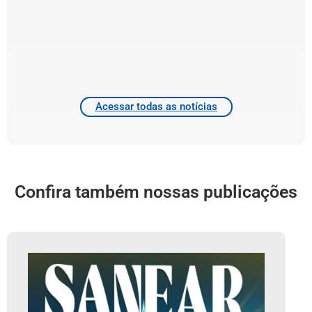
e
d
T
4
2
Acessar todas as notícias
Confira também nossas publicações