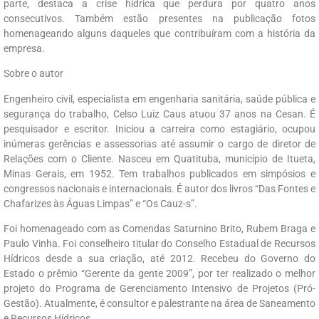
parte, destaca a crise hídrica que perdura por quatro anos
consecutivos. Também estão presentes na publicação fotos
homenageando alguns daqueles que contribuíram com a história da
empresa.
Sobre o autor
Engenheiro civil, especialista em engenharia sanitária, saúde pública e
segurança do trabalho, Celso Luiz Caus atuou 37 anos na Cesan. É
pesquisador e escritor. Iniciou a carreira como estagiário, ocupou
inúmeras gerências e assessorias até assumir o cargo de diretor de
Relações com o Cliente. Nasceu em Quatituba, município de Itueta,
Minas Gerais, em 1952. Tem trabalhos publicados em simpósios e
congressos nacionais e internacionais. É autor dos livros “Das Fontes e
Chafarizes às Águas Limpas” e “Os Cauz-s”.
Foi homenageado com as Comendas Saturnino Brito, Rubem Braga e
Paulo Vinha. Foi conselheiro titular do Conselho Estadual de Recursos
Hídricos desde a sua criação, até 2012. Recebeu do Governo do
Estado o prêmio “Gerente da gente 2009”, por ter realizado o melhor
projeto do Programa de Gerenciamento Intensivo de Projetos (Pró-
Gestão). Atualmente, é consultor e palestrante na área de Saneamento
e Recursos Hídricos.