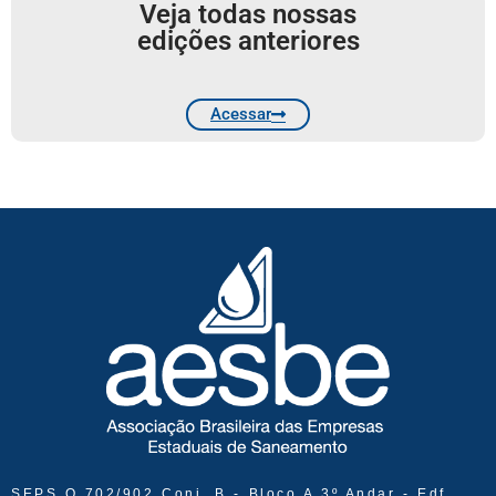
Veja todas nossas
edições anteriores
Acessar
SEPS Q 702/902 Conj. B - Bloco A 3º Andar - Edf.