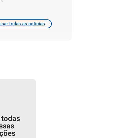
26
sar todas as notícias
 todas
ssas
ições