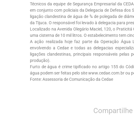
Técnicos da equipe de Segurança Empresarial da CEDAE
em conjunto com policiais da Delegacia de Defesa dos S
ligação clandestina de água de ¾ de polegada de diâme
da Tijuca. O responsável foi levado à delegacia para pre
Localizado na Avenida Olegário Maciel, 120, o Praticitá 
uma cisterna de 10 mil litros. O estabelecimento tem cin
A ação realizada hoje faz parte da Operação Água Le
envolvendo a Cedae e todas as delegacias especializ
ligações clandestinas, principais responsáveis pelas
produção).
Furto de água é crime tipificado no artigo 155 do Cód
água podem ser feitas pelo site www.cedae.com.br ou p
Fonte: Assessoria de Comunicação da Cedae
Compartilhe