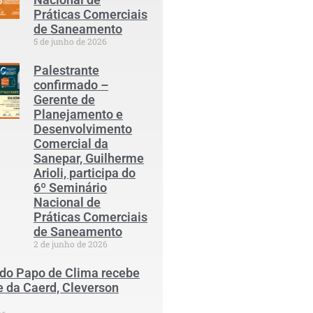
Práticas Comerciais
de Saneamento
5 de junho de 2026
Palestrante
confirmado –
Gerente de
Planejamento e
Desenvolvimento
Comercial da
Sanepar, Guilherme
Arioli, participa do
6º Seminário
Nacional de
Práticas Comerciais
de Saneamento
2 de junho de 2026
 do Papo de Clima recebe
e da Caerd, Cleverson