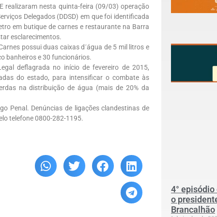
 realizaram nesta quinta-feira (09/03) operação
erviços Delegados (DDSD) em que foi identificada
tro em butique de carnes e restaurante na Barra
star esclarecimentos.
Carnes possui duas caixas d´água de 5 mil litros e
co banheiros e 30 funcionários.
gal deflagrada no início de fevereiro de 2015,
adas do estado, para intensificar o combate às
 perdas na distribuição de água (mais de 20% da
igo Penal. Denúncias de ligações clandestinas de
elo telefone 0800-282-1195.
4° episódio
o president
Brancalhão