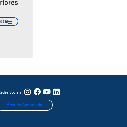
riores
ssar
edes Sociais
Área da Associada