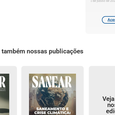
1 de junho de 20
Aces
a também nossas publicações
Veja
no
ed