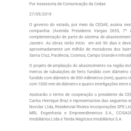
Por Assessoria de Comunicação da Cedae
27/05/2019
O governo do estado, por meio da CEDAE, assina nest
companhia (Avenida Presidente Vargas 2655, 7º 
complementação de parte do sistema de abasteciment
Janeiro. As obras terão início em até 90 dias e dev
aproximadamente um milhão de moradores dos bairro
Santa Cruz, Paciência, Cosmos, Campo Grande e Inhoaí
O projeto de ampliação do abastecimento na região i
metros de tubulações de ferro fundido com diâmetro
fundido com diâmetro de 900 milímetros (mm); quatro
com 1000 mm de diâmetro e quatro interligações entre o 
Assinarão o termo de cooperação o presidente da CEDAE
Carlos Henrique Braz e representantes das seguintes e
Novolar Ltda, Residencial Riviera Incorporações SPE L
MRL Engenharia e Empreendimentos S.A., CCISA2
Imobiliários Ltda e Tenda Negócios Imobiliários S.A.