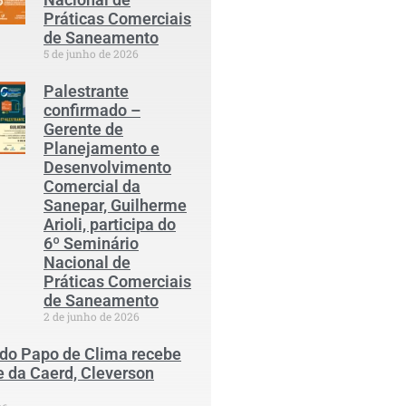
Práticas Comerciais
de Saneamento
5 de junho de 2026
Palestrante
confirmado –
Gerente de
Planejamento e
Desenvolvimento
Comercial da
Sanepar, Guilherme
Arioli, participa do
6º Seminário
Nacional de
Práticas Comerciais
de Saneamento
2 de junho de 2026
 do Papo de Clima recebe
e da Caerd, Cleverson