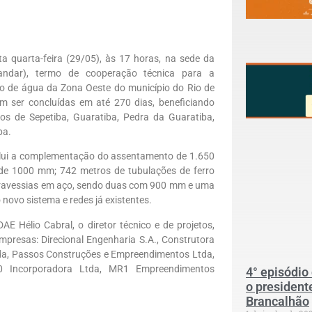
a quarta-feira (29/05), às 17 horas, na sede da
andar), termo de cooperação técnica para a
o de água da Zona Oeste do município do Rio de
em ser concluídas em até 270 dias, beneficiando
s de Sepetiba, Guaratiba, Pedra da Guaratiba,
ba.
nclui a complementação do assentamento de 1.650
 de 1000 mm; 742 metros de tubulações de ferro
 travessias em aço, sendo duas com 900 mm e uma
novo sistema e redes já existentes.
 Hélio Cabral, o diretor técnico e de projetos,
mpresas: Direcional Engenharia S.A., Construtora
tda, Passos Construções e Empreendimentos Ltda,
0 Incorporadora Ltda, MR1 Empreendimentos
4° episódio
o president
Brancalhão