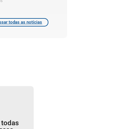
26
sar todas as notícias
 todas