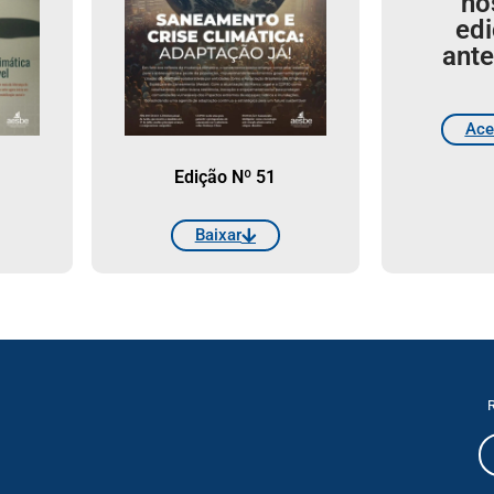
no
ed
ante
Ace
Edição Nº 51
Baixar
R