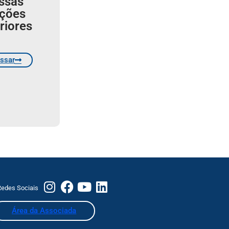
ssas
ições
riores
ssar
edes Sociais
Área da Associada