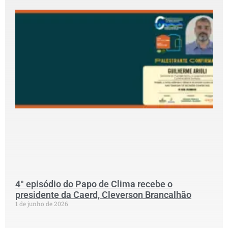
P
c
G
P
D
C
S
G
p
S
N
P
C
2
4° episódio do Papo de Clima recebe o
presidente da Caerd, Cleverson Brancalhão
1 de junho de 2026