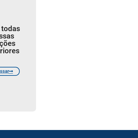
 todas
ssas
ições
riores
ssar