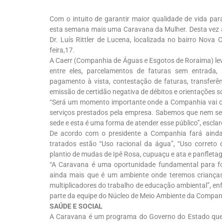
Com o intuito de garantir maior qualidade de vida p
esta semana mais uma Caravana da Mulher. Desta vez as
Dr. Luís Rittler de Lucena, localizada no bairro Nova 
feira,17.
A Caerr (Companhia de Águas e Esgotos de Roraima) le
entre eles, parcelamentos de faturas sem entrada
pagamento à vista, contestação de faturas, transferên
emissão de certidão negativa de débitos e orientações
“Será um momento importante onde a Companhia vai of
serviços prestados pela empresa. Sabemos que nem se
sede e esta é uma forma de atender esse público”, esclar
De acordo com o presidente a Companhia fará ainda
tratados estão “Uso racional da água”, “Uso correto 
plantio de mudas de Ipê Rosa, cupuaçu e ata e panflet
“A Caravana é uma oportunidade fundamental para for
ainda mais que é um ambiente onde teremos crianças
multiplicadores do trabalho de educação ambiental”, enfa
parte da equipe do Núcleo de Meio Ambiente da Compan
SAÚDE E SOCIAL
A Caravana é um programa do Governo do Estado que 