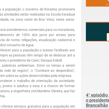
ara a população o Governo de Roraima promoverá
 atividades serão realizadas na Escola Estadual
Cidade, na zona oeste de Boa Vista, nesta sexta-
vará atendimentos comerciais para os moradores,
, desconto de 100% dos juros por atraso para
cia de nome, religações, atualização cadastral e
 sobre consumo de água.
erecer para a população o acesso facilitado aos
mpre as pessoas têm tempo de se deslocar até a
eceu o presidente da Caerr, Danque Esbell.
 palestras ambientais. Entre os temas a serem
da rede de esgoto”, o “Combate ao desperdício”,
agem sobre as ações desenvolvidas pela empresa.
talecer o trabalho de orientação da sociedade,
, jovens e adultos e essa é a chance de formar
tizou a engenheira civil Marilene Oliveira, que faz
4° episódio
hia.
o president
Brancalhão
oferece serviços gratuitos para a população em