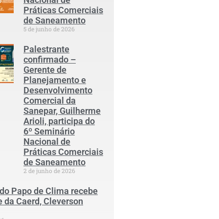
Práticas Comerciais
de Saneamento
5 de junho de 2026
Palestrante
confirmado –
Gerente de
Planejamento e
Desenvolvimento
Comercial da
Sanepar, Guilherme
Arioli, participa do
6º Seminário
Nacional de
Práticas Comerciais
de Saneamento
2 de junho de 2026
 do Papo de Clima recebe
e da Caerd, Cleverson