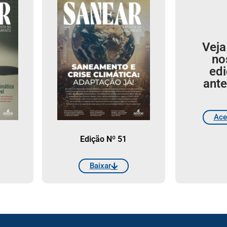
Veja
no
ed
ante
Ace
Edição Nº 51
Baixar