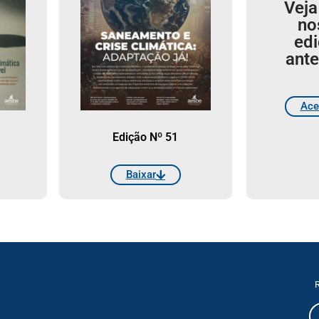
Veja
no
ed
ante
Ace
Edição Nº 51
Baixar
R