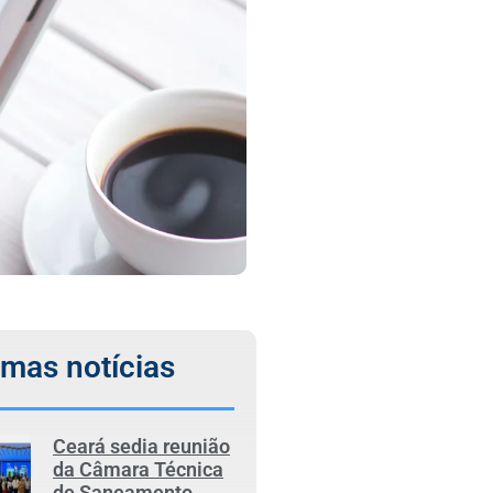
imas notícias
Ceará sedia reunião
da Câmara Técnica
de Saneamento