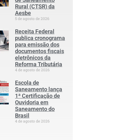
Rural (CTSR) da
Aesbe
5 de agosto de 2026
Receita Federal
publica cronograma
para emissão dos
documentos fiscais
eletrônicos da
Reforma Tributária
4 de agosto de 2026
Escola de
Saneamento lança
1ª Certificação de
Ouvidoria em
Saneamento do
Brasil
4 de agosto de 2026