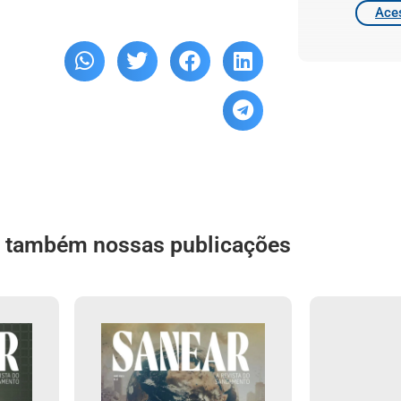
Aces
a também nossas publicações