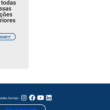
 todas
ssas
ições
riores
ssar
edes Sociais
Área da Associada