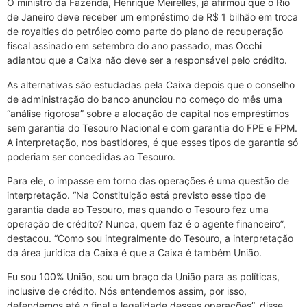
O ministro da Fazenda, Henrique Meirelles, já afirmou que o Rio
de Janeiro deve receber um empréstimo de R$ 1 bilhão em troca
de royalties do petróleo como parte do plano de recuperação
fiscal assinado em setembro do ano passado, mas Occhi
adiantou que a Caixa não deve ser a responsável pelo crédito.
As alternativas são estudadas pela Caixa depois que o conselho
de administração do banco anunciou no começo do mês uma
“análise rigorosa” sobre a alocação de capital nos empréstimos
sem garantia do Tesouro Nacional e com garantia do FPE e FPM.
A interpretação, nos bastidores, é que esses tipos de garantia só
poderiam ser concedidas ao Tesouro.
Para ele, o impasse em torno das operações é uma questão de
interpretação. “Na Constituição está previsto esse tipo de
garantia dada ao Tesouro, mas quando o Tesouro fez uma
operação de crédito? Nunca, quem faz é o agente financeiro”,
destacou. “Como sou integralmente do Tesouro, a interpretação
da área jurídica da Caixa é que a Caixa é também União.
Eu sou 100% União, sou um braço da União para as políticas,
inclusive de crédito. Nós entendemos assim, por isso,
defendemos até o final a legalidade dessas operações”, disse.