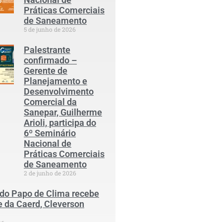
Práticas Comerciais
de Saneamento
5 de junho de 2026
Palestrante
confirmado –
Gerente de
Planejamento e
Desenvolvimento
Comercial da
Sanepar, Guilherme
Arioli, participa do
6º Seminário
Nacional de
Práticas Comerciais
de Saneamento
2 de junho de 2026
 do Papo de Clima recebe
e da Caerd, Cleverson