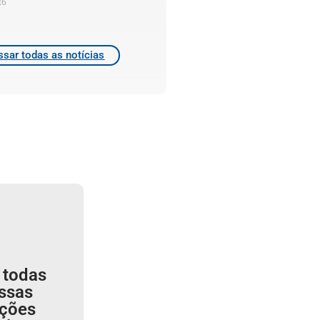
26
sar todas as notícias
 todas
ssas
ições