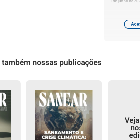
1 de junho de 20
Aces
a também nossas publicações
Veja
no
ed