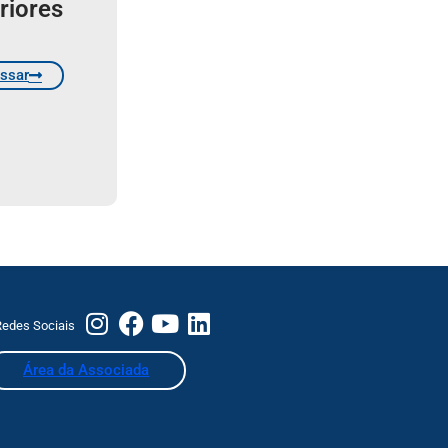
riores
ssar
edes Sociais
Área da Associada