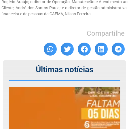
Rogério Araújo; o diretor de Operação, Manutenção e Atendimento ao
Cliente, André dos Santos Paula; e o diretor de gestão administrativa,
financeira e de pessoas da CAEMA, Nilson Ferreira.
Compartilhe
Últimas notícias
F
d
6
S
N
P
C