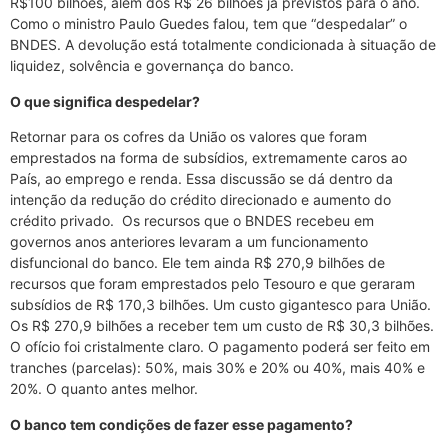
R$100 bilhões, além dos R$ 26 bilhões já previstos para o ano.
Como o ministro Paulo Guedes falou, tem que “despedalar” o
BNDES. A devolução está totalmente condicionada à situação de
liquidez, solvência e governança do banco.
O que significa despedelar?
Retornar para os cofres da União os valores que foram
emprestados na forma de subsídios, extremamente caros ao
País, ao emprego e renda. Essa discussão se dá dentro da
intenção da redução do crédito direcionado e aumento do
crédito privado. Os recursos que o BNDES recebeu em
governos anos anteriores levaram a um funcionamento
disfuncional do banco. Ele tem ainda R$ 270,9 bilhões de
recursos que foram emprestados pelo Tesouro e que geraram
subsídios de R$ 170,3 bilhões. Um custo gigantesco para União.
Os R$ 270,9 bilhões a receber tem um custo de R$ 30,3 bilhões.
O ofício foi cristalmente claro. O pagamento poderá ser feito em
tranches (parcelas): 50%, mais 30% e 20% ou 40%, mais 40% e
20%. O quanto antes melhor.
O banco tem condições de fazer esse pagamento?