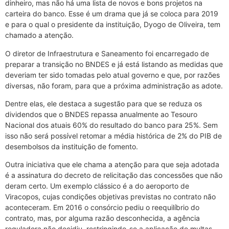
dinheiro, mas não há uma lista de novos e bons projetos na
carteira do banco. Esse é um drama que já se coloca para 2019
e para o qual o presidente da instituição, Dyogo de Oliveira, tem
chamado a atenção.
O diretor de Infraestrutura e Saneamento foi encarregado de
preparar a transição no BNDES e já está listando as medidas que
deveriam ter sido tomadas pelo atual governo e que, por razões
diversas, não foram, para que a próxima administração as adote.
Dentre elas, ele destaca a sugestão para que se reduza os
dividendos que o BNDES repassa anualmente ao Tesouro
Nacional dos atuais 60% do resultado do banco para 25%. Sem
isso não será possível retomar a média histórica de 2% do PIB de
desembolsos da instituição de fomento.
Outra iniciativa que ele chama a atenção para que seja adotada
é a assinatura do decreto de relicitação das concessões que não
deram certo. Um exemplo clássico é a do aeroporto de
Viracopos, cujas condições objetivas previstas no contrato não
aconteceram. Em 2016 o consórcio pediu o reequilíbrio do
contrato, mas, por alguma razão desconhecida, a agência
reguladora não decidiu, restringindo-se a aplicação de multas.