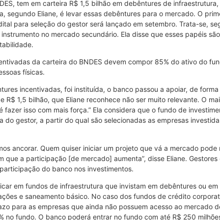
DES, tem em carteira R$ 1,5 bilhão em debêntures de infraestrutura
, segundo Eliane, é levar essas debêntures para o mercado. O pri
edital para seleção do gestor será lançado em setembro. Trata-se, s
se instrumento no mercado secundário. Ela disse que esses papéis sã
tabilidade.
entivadas da carteira do BNDES devem compor 85% do ativo do fundo
ssoas físicas.
tures incentivadas, foi instituída, o banco passou a apoiar, de for
de R$ 1,5 bilhão, que Eliane reconhece não ser muito relevante. O mai
 é fazer isso com mais força.” Ela considera que o fundo de investi
 do gestor, a partir do qual são selecionadas as empresas investi
os ancorar. Quem quiser iniciar um projeto que vá a mercado pode n
em que a participação [de mercado] aumenta”, disse Eliane. Gestore
participação do banco nos investimentos.
car em fundos de infraestrutura que invistam em debêntures ou em re
cações e saneamento básico. No caso dos fundos de crédito corporat
prazo para as empresas que ainda não possuem acesso ao mercado de 
% no fundo. O banco poderá entrar no fundo com até R$ 250 milhões 