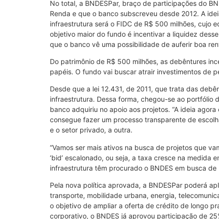
No total, a BNDESPar, braço de participações do BN
Renda e que o banco subscreveu desde 2012. A ideia
infraestrutura será o FIDC de R$ 500 milhões, cujo 
objetivo maior do fundo é incentivar a liquidez des
que o banco vê uma possibilidade de auferir boa ren
Do patrimônio de R$ 500 milhões, as debêntures inc
papéis. O fundo vai buscar atrair investimentos de pe
Desde que a lei 12.431, de 2011, que trata das debên
infraestrutura. Dessa forma, chegou-se ao portfólio 
banco adquiriu no apoio aos projetos. “A ideia agora
consegue fazer um processo transparente de escolha
e o setor privado, a outra.
“Vamos ser mais ativos na busca de projetos que vam
‘bid’ escalonado, ou seja, a taxa cresce na medida 
infraestrutura têm procurado o BNDES em busca de 
Pela nova política aprovada, a BNDESPar poderá apli
transporte, mobilidade urbana, energia, telecomuni
o objetivo de ampliar a oferta de crédito de longo 
corporativo, o BNDES já aprovou participação de 25