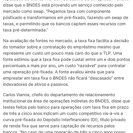
disse que o BNDES está provendo um serviço conhecido pelo
mercado como swap. “Pegamos taxa com componente
pósfixado e transformamos em pré-fixado, fazendo um swap de
taxas, e permitindo que os bancos captem esses recursos com
taxa pré-determinada.”
Na avaliação de fontes no mercado, a taxa fixa facilita a decisão
do tomador sobre a contratação do empréstimo mesmo que
represente um custo um pouco mais caro do que a TLP. Uma
fonte estimou que a taxa fixa pode custar entre um e dois pontos
percentuais a mais por ano, um custo “razoável” para contratar
uma operação pré-fixada. A fonte avaliou ainda que para
emprestar em taxa fixa o BNDES não ficará “descasado” entre
indexadores de ativos e passivos.
Carlos Vianna, chefe do departamento de relacionamento
institucional da área de operações indiretas do BNDES, disse que
testes feitos pelo banco para operações com taxa fixa em prazo
de três a cinco anos indicam um custo competitivo vis-à-vis a
curva pré-fixada do Depósito Interfinanceiro (DI), título privado
de renda fixa que serve para captação de recursos pelos
bancos. “No caso de uma operação de três a cinco anos nosso