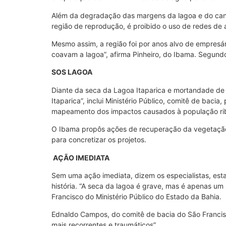
Além da degradação das margens da lagoa e do cana
região de reprodução, é proibido o uso de redes de a
Mesmo assim, a região foi por anos alvo de empresá
coavam a lagoa”, afirma Pinheiro, do Ibama. Segundo 
SOS LAGOA
Diante da seca da Lagoa Itaparica e mortandade de 
Itaparica”, inclui Ministério Público, comitê de baci
mapeamento dos impactos causados à população rib
O Ibama propôs ações de recuperação da vegetação
para concretizar os projetos.
AÇÃO IMEDIATA
Sem uma ação imediata, dizem os especialistas, esta
história. “A seca da lagoa é grave, mas é apenas u
Francisco do Ministério Público do Estado da Bahia.
Ednaldo Campos, do comitê de bacia do São Francisc
mais recorrentes e traumáticos”.