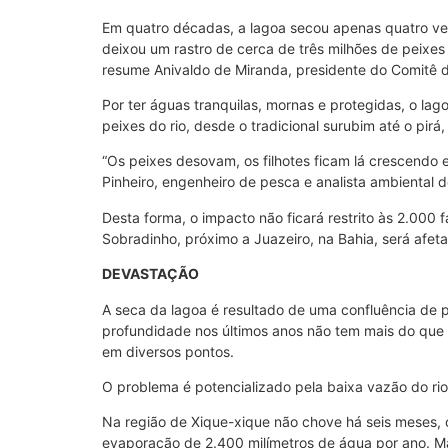
Em quatro décadas, a lagoa secou apenas quatro ve
deixou um rastro de cerca de três milhões de peixes 
resume Anivaldo de Miranda, presidente do Comitê d
Por ter águas tranquilas, mornas e protegidas, o lag
peixes do rio, desde o tradicional surubim até o pir
“Os peixes desovam, os filhotes ficam lá crescendo 
Pinheiro, engenheiro de pesca e analista ambiental 
Desta forma, o impacto não ficará restrito às 2.000 
Sobradinho, próximo a Juazeiro, na Bahia, será afet
DEVASTAÇÃO
A seca da lagoa é resultado de uma confluência de pr
profundidade nos últimos anos não tem mais do que
em diversos pontos.
O problema é potencializado pela baixa vazão do rio
Na região de Xique-xique não chove há seis meses,
evaporação de 2.400 milímetros de água por ano. Ma