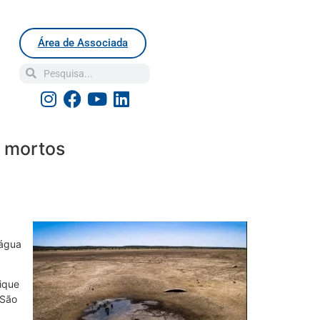
Área de Associada
s mortos
’água
ique
 São