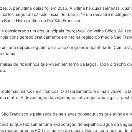
zes. A penúltima delas foi em 2015. A última há duas semanas, qua
mortos, segundo cálculo inicial do Ibama. “É um desastre ecológico”,
a Bacia Hidrográfica do Rio São Francisco.
o é considerado um dos principais “berçários” do Velho Chico. Ali, 
á, hoje considerado praticamente extinto na região do médio São Fran
e um ano depois seguem para o rio em grande quantidade. Com a lago
do Ibama.
famílias de ribeirinhos que vivem em torno da lagoa. Todo o trecho 
ado.
oblemas hídricos e climáticos. O assoreamento é o mais visível: o l
 um metro. A devastação da vegetação nativa que deu lugar a pasto
 São Francisco e pela seca de seis anos consecutivos que atinge a 
 cenário que fez aumentar a evaporação do espelho d’água da Lagoa
s recebe apenas 600 milímetros de chuva. Sem a contribuição de ág