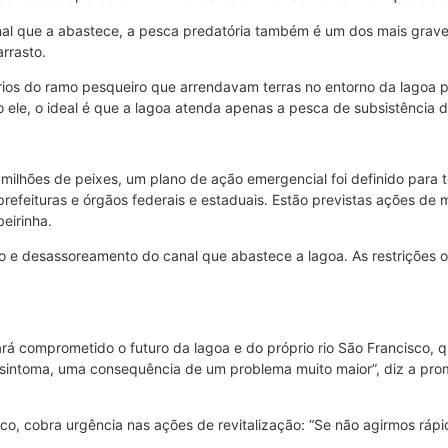
l que a abastece, a pesca predatória também é um dos mais graves
rrasto.
rios do ramo pesqueiro que arrendavam terras no entorno da lagoa p
ele, o ideal é que a lagoa atenda apenas a pesca de subsistência do
milhões de peixes, um plano de ação emergencial foi definido para 
a, prefeituras e órgãos federais e estaduais. Estão previstas ações d
eirinha.
 e desassoreamento do canal que abastece a lagoa. As restrições 
rá comprometido o futuro da lagoa e do próprio rio São Francisco, qu
m sintoma, uma consequência de um problema muito maior”, diz a pro
o, cobra urgência nas ações de revitalização: “Se não agirmos ráp