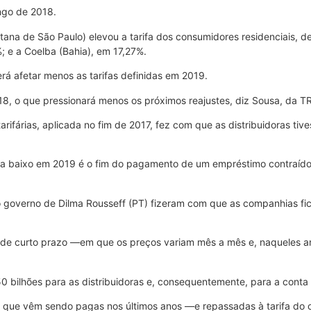
ngo de 2018.
tana de São Paulo) elevou a tarifa dos consumidores residenciais, de
; e a Coelba (Bahia), em 17,27%.
rá afetar menos as tarifas definidas em 2019.
018, o que pressionará menos os próximos reajustes, diz Sousa, da T
ifárias, aplicada no fim de 2017, fez com que as distribuidoras tiv
ara baixo em 2019 é o fim do pagamento de um empréstimo contraído 
o governo de Dilma Rousseff (PT) fizeram com que as companhias fi
 de curto prazo —em que os preços variam mês a mês e, naqueles a
 bilhões para as distribuidoras e, consequentemente, para a conta 
s que vêm sendo pagas nos últimos anos —e repassadas à tarifa do 