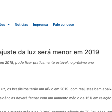
ões
Notícias
Imprensa
Fale conosco
eajuste da luz será menor em 2019
 em 2018, pode ficar praticamente estável no próximo ano
luz, os brasileiros terão um alívio em 2019, com reajustes bem abaix
residências deverá fechar com um aumento médio de 15% em relação 
l, com elevação média de 0,38%, segundo cálculo da TR Soluções, em