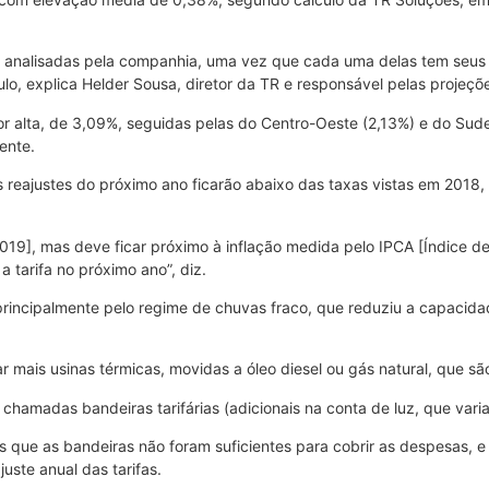
oras analisadas pela companhia, uma vez que cada uma delas tem seus
ulo, explica Helder Sousa, diretor da TR e responsável pelas projeçõ
or alta, de 3,09%, seguidas pelas do Centro-Oeste (2,13%) e do Sude
ente.
 reajustes do próximo ano ficarão abaixo das taxas vistas em 2018,
2019], mas deve ficar próximo à inflação medida pelo IPCA [Índice 
 tarifa no próximo ano”, diz.
principalmente pelo regime de chuvas fraco, que reduziu a capacidad
ar mais usinas térmicas, movidas a óleo diesel ou gás natural, que sã
hamadas bandeiras tarifárias (adicionais na conta de luz, que var
ins que as bandeiras não foram suficientes para cobrir as despesas
uste anual das tarifas.