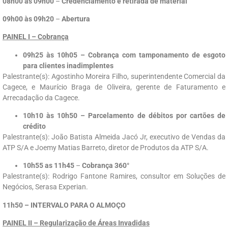
08h00 às 09h00
–
Credenciamento e retirada de material
09h00 às 09h20
–
Abertura
PAINEL I – Cobrança
09h25 às 10h05 – Cobrança com tamponamento de esgoto
para clientes inadimplentes
Palestrante(s): Agostinho Moreira Filho, superintendente Comercial da
Cagece, e Maurício Braga de Oliveira, gerente de Faturamento e
Arrecadação da Cagece.
10h10 às 10h50 – Parcelamento de débitos por cartões de
crédito
Palestrante(s): João Batista Almeida Jacó Jr, executivo de Vendas da
ATP S/A e Joemy Matias Barreto, diretor de Produtos da ATP S/A.
10h55 as 11h45
–
Cobrança 360°
Palestrante(s): Rodrigo Fantone Ramires, consultor em Soluções de
Negócios, Serasa Experian.
11h50 – INTERVALO PARA O ALMOÇO
PAINEL II – Regularização de Áreas Invadidas