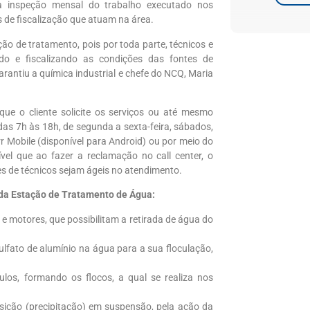
 a inspeção mensal do trabalho executado nos
 de fiscalização que atuam na área.
o de tratamento, pois por toda parte, técnicos e
do e fiscalizando as condições das fontes de
arantiu a química industrial e chefe do NCQ, Maria
ue o cliente solicite os serviços ou até mesmo
s 7h às 18h, de segunda a sexta-feira, sábados,
rr Mobile (disponível para Android) ou por meio do
vel que ao fazer a reclamação no call center, o
s de técnicos sejam ágeis no atendimento.
da Estação de Tratamento de Água:
e motores, que possibilitam a retirada de água do
lfato de alumínio na água para a sua floculação,
los, formando os flocos, a qual se realiza nos
sição (precipitação) em suspensão, pela ação da