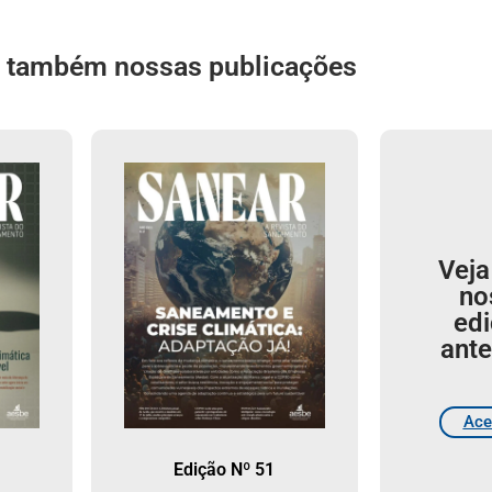
a também nossas publicações
Veja
no
ed
ante
Ace
Edição Nº 51