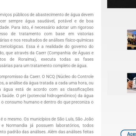
erviços públicos de abastecimento de água devem
ecer sempre água saudável, potável e de boa
idade. Para isto, é necessário adotar um rigoroso
esso de tratamento com base em vistorias
árias e nos resultados de análises físico-químicas
cteriológicas. Essa é a realidade do governo do
do, que através da Caerr (Companhia de Águas e
tos de Roraima), executa todas as fases
ssárias para um tratamento completo de água.
compromisso da Caerr. O NCQ (Núcleo do Controle
s, a análise da água tratada a cada uma hora, ou
e a água está de acordo com as classificações
a Saúde. O pH (potencial hidrogeniônico) da água
para o consumo humano e dentro do que preconiza o
a é o mesmo. Os municípios de São Luís, São João
aí e Normandia já possuem laboratórios, todos
o padrão das análises. Além das análises feitas
Aces