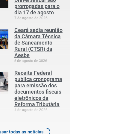
prorrogadas para o
dia 17 de agosto
7 de agosto de 2026
Ceará sedia reunião
da Câmara Técnica
de Saneamento
Rural (CTSR) da
Aesbe
5 de agosto de 2026
Receita Federal
publica cronograma
para emissão dos
documentos fiscais
eletrônicos da
Reforma Tributária
4 de agosto de 2026
sar todas as notícias