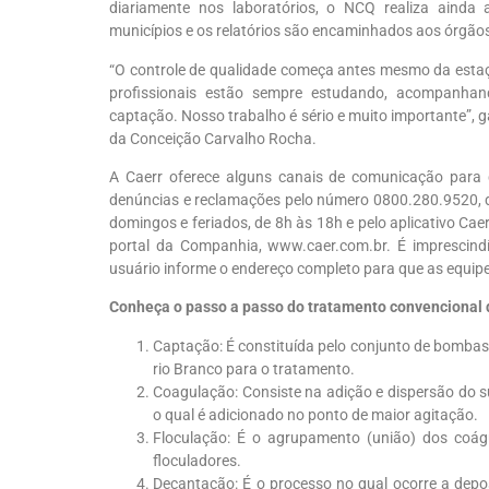
diariamente nos laboratórios, o NCQ realiza ainda
municípios e os relatórios são encaminhados aos órgãos
“O controle de qualidade começa antes mesmo da estaçã
profissionais estão sempre estudando, acompanhan
captação. Nosso trabalho é sério e muito importante”, g
da Conceição Carvalho Rocha.
A Caerr oferece alguns canais de comunicação para q
denúncias e reclamações pelo número 0800.280.9520, da
domingos e feriados, de 8h às 18h e pelo aplicativo Cae
portal da Companhia, www.caer.com.br. É imprescindí
usuário informe o endereço completo para que as equipe
Conheça o passo a passo do tratamento convencional 
Captação: É constituída pelo conjunto de bombas 
rio Branco para o tratamento.
Coagulação: Consiste na adição e dispersão do su
o qual é adicionado no ponto de maior agitação.
Floculação: É o agrupamento (união) dos coágu
floculadores.
Decantação: É o processo no qual ocorre a depo