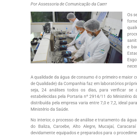
Por Assessoria de Comunicação da Caerr
Os s
forn
qual
proc
sanit
e ba
Esta
Esgo
nece
A qualidade da água de consumo é o primeiro e maior 
de Qualidade) da Companhia faz em laboratórios próprio
seja, 24 análises todos os dias, para verificar s
estabelecidas pela Portaria nº 2914/11 do Ministério d
distribuída pela empresa varia entre 7,0 e 7,2, ideal 
Ministério da Saúde.
No interior, o processo de análise e tratamento da águ
do Baliza, Caroebe, Alto Alegre, Mucajaí, Caracar
devidamente equipados e preparados para o procediment