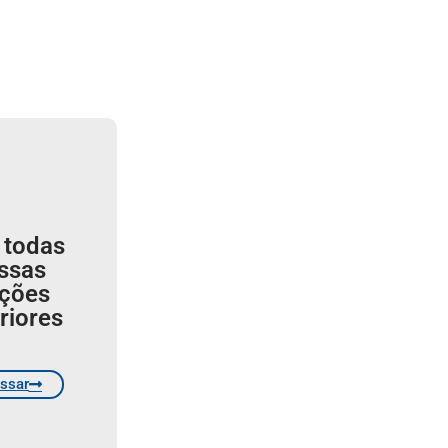
 todas
ssas
ições
riores
ssar