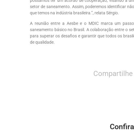
possamos ter um acordo de cooperação, visando a uni
setor de saneamento. Assim, poderemos identificar nã
que temos na indústria brasileira.”
, relata Sérgio.
A reunião entre a
Aesbe
e o MDIC marca um passo si
saneamento básico no Brasil. A colaboração entre o set
para superar os desafios e garantir que todos os brasi
de qualidade.
Compartilhe
Confir