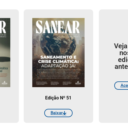
Veja
no
ed
ante
Ace
Edição Nº 51
Baixar