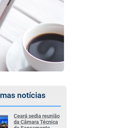
imas notícias
Ceará sedia reunião
da Câmara Técnica
de Saneamento