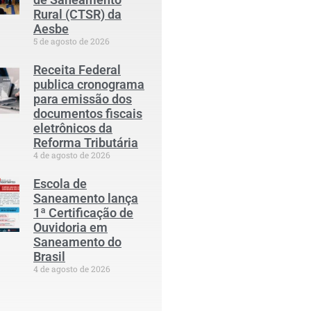
Rural (CTSR) da
Aesbe
5 de agosto de 2026
Receita Federal
publica cronograma
para emissão dos
documentos fiscais
eletrônicos da
Reforma Tributária
4 de agosto de 2026
Escola de
Saneamento lança
1ª Certificação de
Ouvidoria em
Saneamento do
Brasil
4 de agosto de 2026