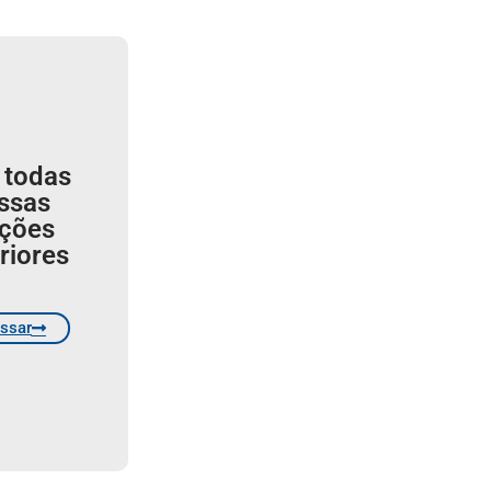
 todas
ssas
ições
riores
ssar