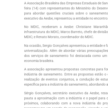
A Associação Brasileira das Empresas Estaduais de San
feira (14) com representantes do Ministério do Desenv
para abordar questões cruciais sobre o saneamento
executivo da Aesbe
, representou a entidade no encontro
No MDIC, receberam a Aesbe:
Christiane Maranhã
infraestrutura do MDIC
;
Marco Barreto, chefe de divisã
MDIC
;
e Renato Morato, coordenador do MDIC.
Na ocasião,
Sergio Gonçalves apresentou a entidade e fa
universalização. Além de
abord
ar
várias preocupações
dos serviços de saneamento foi destacada como um f
economia brasileira
.
A
associação
apresentou propostas concretas para for
indústria de saneamento. Entre as propostas estão o
realização de eventos conjuntos, a condução de est
específica para a indústria do saneamento, abordando a
Sérgio Gonçalves, secretário executivo da
Aesbe
,
ress
pauta a aproximação com a indústria e o papel para 
próximos, colaborando com a nova indústria do pr