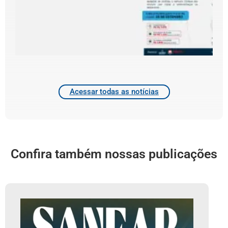
d
d
4
2
Acessar todas as notícias
Confira também nossas publicações