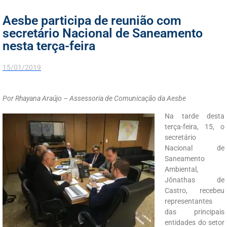
Aesbe participa de reunião com
secretário Nacional de Saneamento
nesta terça-feira
15/01/2019
Por Rhayana Araújo – Assessoria de Comunicação da Aesbe
Na tarde desta
terça-feira, 15, o
secretário
Nacional de
Saneamento
Ambiental,
Jônathas de
Castro, recebeu
representantes
das principais
entidades do setor