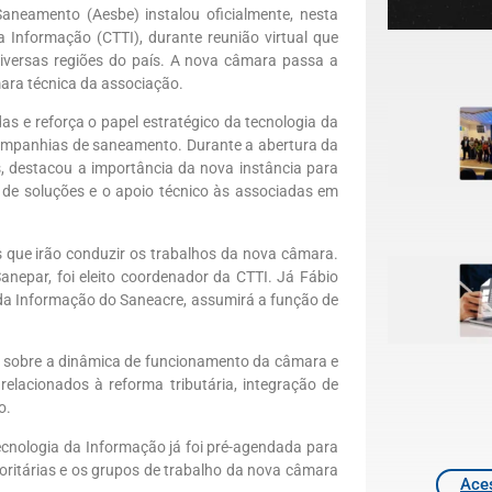
aneamento (Aesbe) instalou oficialmente, nesta
 Informação (CTTI), durante reunião virtual que
iversas regiões do país. A nova câmara passa a
mara técnica da associação.
 e reforça o papel estratégico da tecnologia da
ompanhias de saneamento. Durante a abertura da
s, destacou a importância da nova instância para
o de soluções e o apoio técnico às associadas em
 que irão conduzir os trabalhos da nova câmara.
nepar, foi eleito coordenador da CTTI. Já Fábio
da Informação do Saneacre, assumirá a função de
es sobre a dinâmica de funcionamento da câmara e
 relacionados à reforma tributária, integração de
o.
ecnologia da Informação já foi pré-agendada para
ioritárias e os grupos de trabalho da nova câmara
Aces