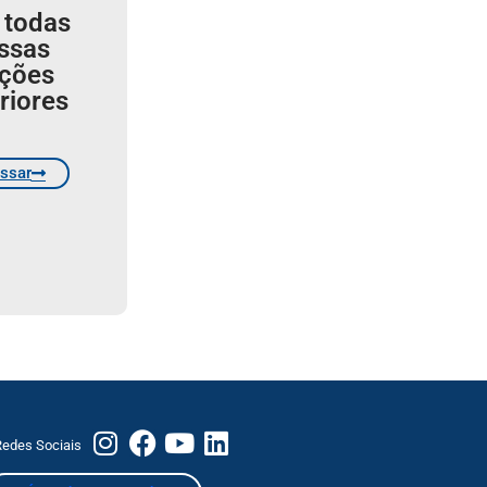
 todas
ssas
ições
riores
ssar
edes Sociais