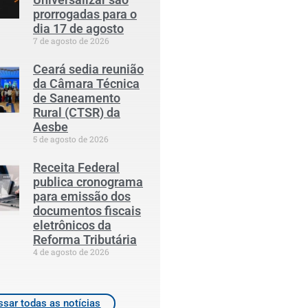
prorrogadas para o
dia 17 de agosto
7 de agosto de 2026
Ceará sedia reunião
da Câmara Técnica
de Saneamento
Rural (CTSR) da
Aesbe
5 de agosto de 2026
Receita Federal
publica cronograma
para emissão dos
documentos fiscais
eletrônicos da
Reforma Tributária
4 de agosto de 2026
sar todas as notícias