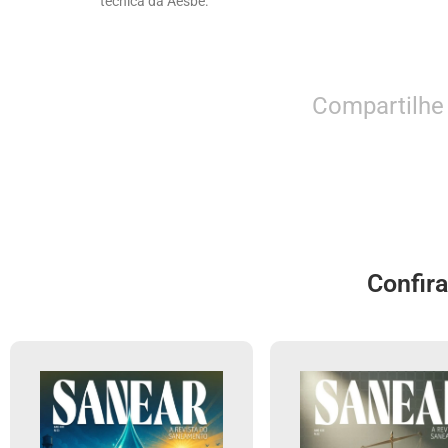
técnica da Aesbe.
Compartilhe
Confir