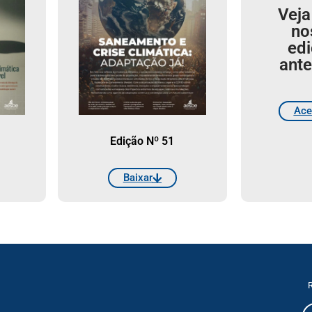
Veja
no
ed
ante
Ace
Edição Nº 51
Baixar
R