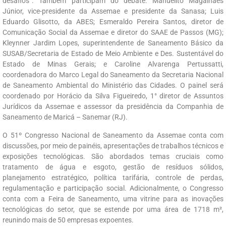
desafios”. Também participam do debate: Manuelito Magalhães
Júnior, vice-presidente da Assemae e presidente da Sanasa; Luis
Eduardo Glisotto, da ABES; Esmeraldo Pereira Santos, diretor de
Comunicação Social da Assemae e diretor do SAAE de Passos (MG);
Kleynner Jardim Lopes, superintendente de Saneamento Básico da
SUSAB/Secretaria de Estado de Meio Ambiente e Des. Sustentável do
Estado de Minas Gerais; e Caroline Alvarenga Pertussatti,
coordenadora do Marco Legal do Saneamento da Secretaria Nacional
de Saneamento Ambiental do Ministério das Cidades. O painel será
coordenado por Horácio da Silva Figueiredo, 1° diretor de Assuntos
Jurídicos da Assemae e assessor da presidência da Companhia de
Saneamento de Maricá – Sanemar (RJ).
O 51º Congresso Nacional de Saneamento da Assemae conta com
discussões, por meio de painéis, apresentações de trabalhos técnicos e
exposições tecnológicas. São abordados temas cruciais como
tratamento de água e esgoto, gestão de resíduos sólidos,
planejamento estratégico, política tarifária, controle de perdas,
regulamentação e participação social. Adicionalmente, o Congresso
conta com a Feira de Saneamento, uma vitrine para as inovações
tecnológicas do setor, que se estende por uma área de 1718 m²,
reunindo mais de 50 empresas expoentes.