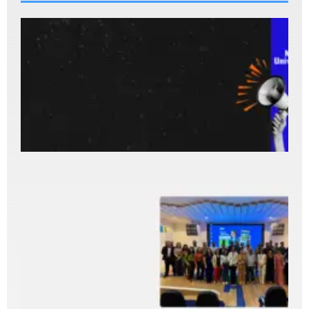
I
p
P
N
U
s
p
p
d
7
2
C
r
T
R
d
5
2