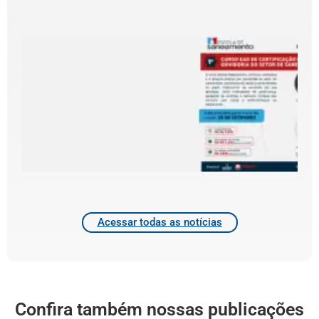
4
2
E
l
C
d
d
4
2
Acessar todas as notícias
Confira também nossas publicações