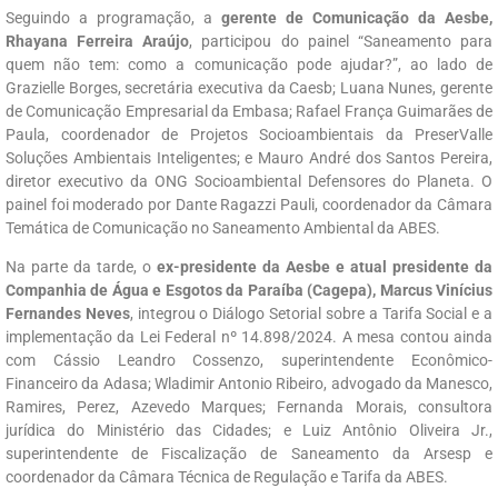
Seguindo a programação, a
gerente de Comunicação da Aesbe,
Rhayana Ferreira Araújo
, participou do painel
“Saneamento para
quem não tem: como a comunicação pode ajudar?”, ao lado de
Grazielle Borges, secretária executiva da Caesb; Luana Nunes, gerente
de Comunicação Empresarial da Embasa; Rafael França Guimarães de
Paula, coordenador de Projetos Socioambientais da PreserValle
Soluções Ambientais Inteligentes; e Mauro André dos Santos Pereira,
diretor executivo da ONG Socioambiental Defensores do Planeta. O
painel foi moderado por Dante Ragazzi Pauli, coordenador da Câmara
Temática de Comunicação no Saneamento Ambiental da ABES.
Na parte da tarde, o
ex-presidente da Aesbe e atual presidente da
Companhia de Água e Esgotos da Paraíba (Cagepa), Marcus Vinícius
Fernandes Neves
, integrou o
Diálogo Setorial sobre a Tarifa Social e a
implementação da Lei Federal nº 14.898/2024. A mesa contou ainda
com Cássio Leandro Cossenzo, superintendente Econômico-
Financeiro da Adasa; Wladimir Antonio Ribeiro, advogado da Manesco,
Ramires, Perez, Azevedo Marques; Fernanda Morais, consultora
jurídica do Ministério das Cidades; e Luiz Antônio Oliveira Jr.,
superintendente de Fiscalização de Saneamento da Arsesp e
coordenador da Câmara Técnica de Regulação e Tarifa da ABES.