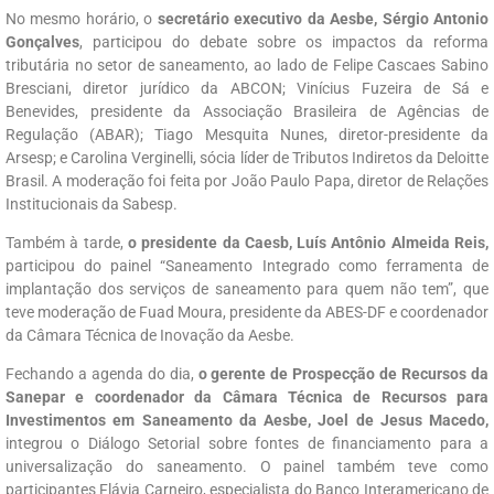
No mesmo horário, o
secretário executivo da Aesbe, Sérgio Antonio
Gonçalves
, participou do debate sobre os
impactos da reforma
tributária no setor de saneamento, ao lado de Felipe Cascaes Sabino
Bresciani, diretor jurídico da ABCON; Vinícius Fuzeira de Sá e
Benevides, presidente da Associação Brasileira de Agências de
Regulação (ABAR); Tiago Mesquita Nunes, diretor-presidente da
Arsesp; e Carolina Verginelli, sócia líder de Tributos Indiretos da Deloitte
Brasil. A moderação foi feita por João Paulo Papa, diretor de Relações
Institucionais da Sabesp.
Também à tarde,
o presidente da Caesb, Luís Antônio Almeida Reis,
participou do painel “Saneamento Integrado como ferramenta de
implantação dos serviços de saneamento para quem não tem”, que
teve moderação de Fuad Moura, presidente da ABES-DF e coordenador
da Câmara Técnica de Inovação da Aesbe.
Fechando a agenda do dia,
o gerente de Prospecção de Recursos da
Sanepar e coordenador da Câmara Técnica de Recursos para
Investimentos em Saneamento da Aesbe, Joel de Jesus Macedo,
integrou o Diálogo Setorial sobre fontes de financiamento para a
universalização do saneamento. O painel também teve como
participantes Flávia Carneiro, especialista do Banco Interamericano de