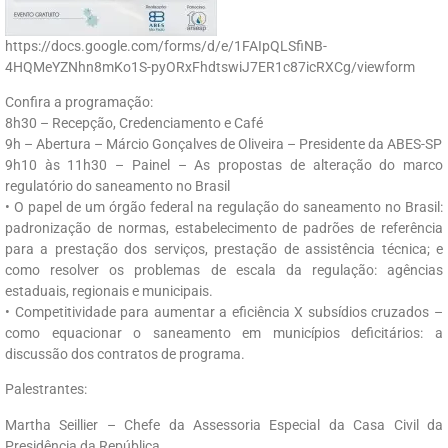
https://docs.google.com/forms/d/e/1FAIpQLSfiNB-
4HQMeYZNhn8mKo1S-pyORxFhdtswiJ7ER1c87icRXCg/viewform
Confira a programação:
8h30 – Recepção, Credenciamento e Café
9h – Abertura – Márcio Gonçalves de Oliveira – Presidente da ABES-SP
9h10 às 11h30 – Painel – As propostas de alteração do marco
regulatório do saneamento no Brasil
• O papel de um órgão federal na regulação do saneamento no Brasil:
padronização de normas, estabelecimento de padrões de referência
para a prestação dos serviços, prestação de assistência técnica; e
como resolver os problemas de escala da regulação: agências
estaduais, regionais e municipais.
• Competitividade para aumentar a eficiência X subsídios cruzados –
como equacionar o saneamento em municípios deficitários: a
discussão dos contratos de programa.
Palestrantes:
Martha Seillier – Chefe da Assessoria Especial da Casa Civil da
Presidência da República