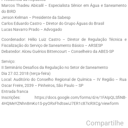
Marcos Thadeu Abicalil – Especialista Sênior em Água e Saneamento
do BIRD
Jerson Kelman – Presidente da Sabesp
Carlos Eduardo Castro – Diretor do Grupo Águas do Brasil
Lucas Navarro Prado – Advogado
Coordenador: Hélio Luiz Castro – Diretor de Regulação Técnica e
Fiscalização do Serviço de Saneamento Básico – ARSESP
Debatedor: Alceu Guérios Bittencourt – Conselheiro da ABES-SP
Serviço:
II Seminário Desafios da Regulação no Setor de Saneamento
Dia 27.02.2018 (terça-feira)
Local: Auditório do Conselho Regional de Química – IV Região – Rua
Oscar Freire, 2039 – Pinheiros, São Paulo – SP
Entrada franca
Inscrições: https://docs.google.com/forms/d/e/1FAIpQLSfiNB-
4HQMeYZNhn8mKo1S-pyORxFhdtswiJ7ER1c87icRXCg/viewform
Compartilhe