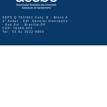
SEPS Q 702/902 Conj. B - Bloco A
3º Andar - Edf. General Alencastro
- Asa Sul - Brasília-DF
CEP: 70390-025
Tel.: 55 61 3022-9600