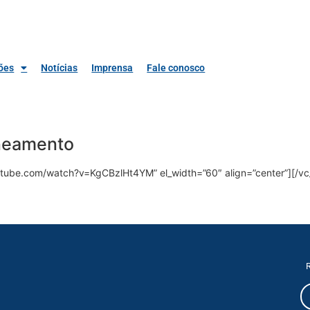
ões
Notícias
Imprensa
Fale conosco
aneamento
utube.com/watch?v=KgCBzlHt4YM” el_width=”60″ align=”center”][/vc
R