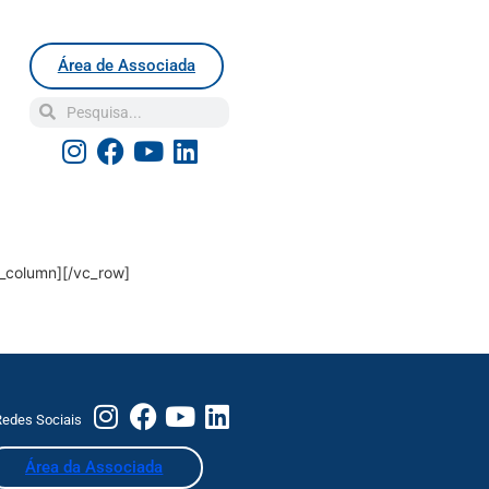
Área de Associada
_column][/vc_row]
edes Sociais
Área da Associada