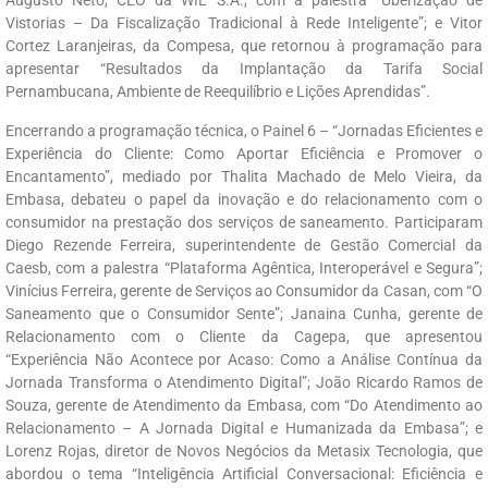
Augusto Neto, CEO da WIL S.A., com a palestra “Uberização de
Vistorias – Da Fiscalização Tradicional à Rede Inteligente”; e Vitor
Cortez Laranjeiras, da Compesa, que retornou à programação para
apresentar “Resultados da Implantação da Tarifa Social
Pernambucana, Ambiente de Reequilíbrio e Lições Aprendidas”.
Encerrando a programação técnica, o Painel 6 – “Jornadas Eficientes e
Experiência do Cliente: Como Aportar Eficiência e Promover o
Encantamento”, mediado por Thalita Machado de Melo Vieira, da
Embasa, debateu o papel da inovação e do relacionamento com o
consumidor na prestação dos serviços de saneamento. Participaram
Diego Rezende Ferreira, superintendente de Gestão Comercial da
Caesb, com a palestra “Plataforma Agêntica, Interoperável e Segura”;
Vinícius Ferreira, gerente de Serviços ao Consumidor da Casan, com “O
Saneamento que o Consumidor Sente”; Janaina Cunha, gerente de
Relacionamento com o Cliente da Cagepa, que apresentou
“Experiência Não Acontece por Acaso: Como a Análise Contínua da
Jornada Transforma o Atendimento Digital”; João Ricardo Ramos de
Souza, gerente de Atendimento da Embasa, com “Do Atendimento ao
Relacionamento – A Jornada Digital e Humanizada da Embasa”; e
Lorenz Rojas, diretor de Novos Negócios da Metasix Tecnologia, que
abordou o tema “Inteligência Artificial Conversacional: Eficiência e