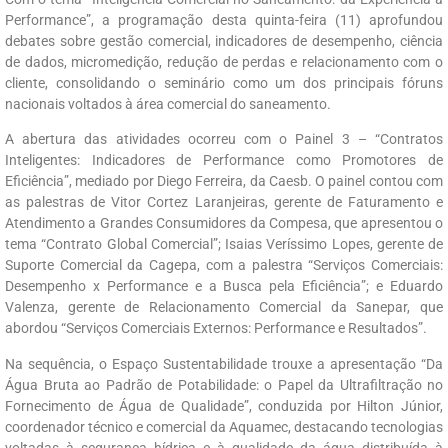
Performance”, a programação desta quinta-feira (11) aprofundou
debates sobre gestão comercial, indicadores de desempenho, ciência
de dados, micromedição, redução de perdas e relacionamento com o
cliente, consolidando o seminário como um dos principais fóruns
nacionais voltados à área comercial do saneamento.
A abertura das atividades ocorreu com o Painel 3 – “Contratos
Inteligentes: Indicadores de Performance como Promotores de
Eficiência”, mediado por Diego Ferreira, da Caesb. O painel contou com
as palestras de Vitor Cortez Laranjeiras, gerente de Faturamento e
Atendimento a Grandes Consumidores da Compesa, que apresentou o
tema “Contrato Global Comercial”; Isaias Veríssimo Lopes, gerente de
Suporte Comercial da Cagepa, com a palestra “Serviços Comerciais:
Desempenho x Performance e a Busca pela Eficiência”; e Eduardo
Valenza, gerente de Relacionamento Comercial da Sanepar, que
abordou “Serviços Comerciais Externos: Performance e Resultados”.
Na sequência, o Espaço Sustentabilidade trouxe a apresentação “Da
Água Bruta ao Padrão de Potabilidade: o Papel da Ultrafiltração no
Fornecimento de Água de Qualidade”, conduzida por Hilton Júnior,
coordenador técnico e comercial da Aquamec, destacando tecnologias
voltadas à segurança hídrica e à qualidade da água distribuída à