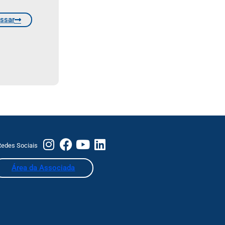
ssar
edes Sociais
Área da Associada