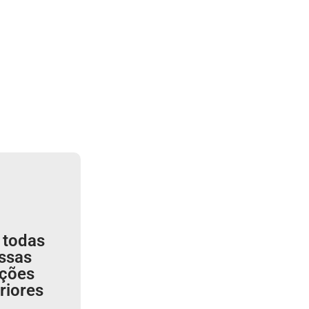
 todas
ssas
ições
riores