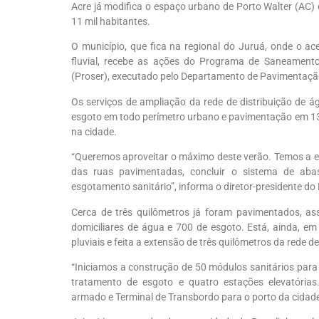
Acre já modifica o espaço urbano de Porto Walter (AC)
11 mil habitantes.
O município, que fica na regional do Juruá, onde o ace
fluvial, recebe as ações do Programa de Saneament
(Proser), executado pelo Departamento de Pavimentaçã
Os serviços de ampliação da rede de distribuição de ág
esgoto em todo perímetro urbano e pavimentação em 13
na cidade.
“Queremos aproveitar o máximo deste verão. Temos a es
das ruas pavimentadas, concluir o sistema de aba
esgotamento sanitário”, informa o diretor-presidente d
Cerca de três quilômetros já foram pavimentados, a
domiciliares de água e 700 de esgoto. Está, ainda, 
pluviais e feita a extensão de três quilômetros da rede 
“Iniciamos a construção de 50 módulos sanitários para 
tratamento de esgoto e quatro estações elevatóri
armado e Terminal de Transbordo para o porto da cidad