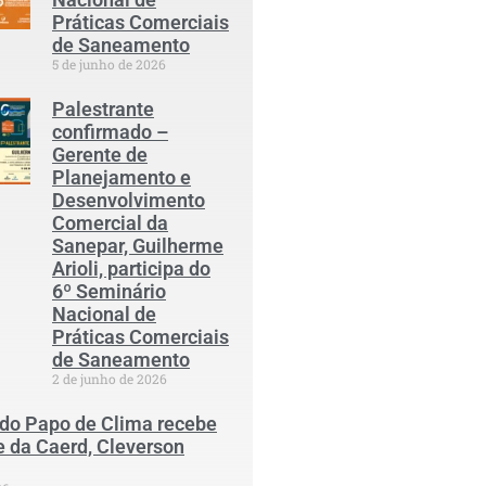
Práticas Comerciais
de Saneamento
5 de junho de 2026
Palestrante
confirmado –
Gerente de
Planejamento e
Desenvolvimento
Comercial da
Sanepar, Guilherme
Arioli, participa do
6º Seminário
Nacional de
Práticas Comerciais
de Saneamento
2 de junho de 2026
 do Papo de Clima recebe
e da Caerd, Cleverson