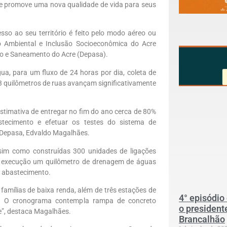
 e promove uma nova qualidade de vida para seus
sso ao seu território é feito pelo modo aéreo ou
o Ambiental e Inclusão Socioeconômica do Acre
o e Saneamento do Acre (Depasa).
ua, para um fluxo de 24 horas por dia, coleta de
 quilômetros de ruas avançam significativamente
timativa de entregar no fim do ano cerca de 80%
stecimento e efetuar os testes do sistema de
o Depasa, Edvaldo Magalhães.
ssim como construídas 300 unidades de ligações
em execução um quilômetro de drenagem de águas
de abastecimento.
famílias de baixa renda, além de três estações de
4° episódio
as. O cronograma contempla rampa de concreto
o president
e”, destaca Magalhães.
Brancalhão