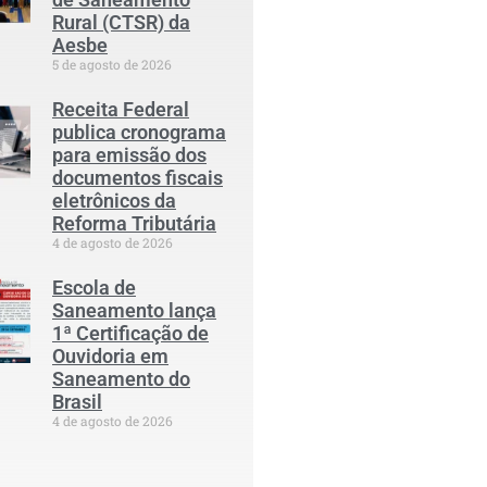
Rural (CTSR) da
Aesbe
5 de agosto de 2026
Receita Federal
publica cronograma
para emissão dos
documentos fiscais
eletrônicos da
Reforma Tributária
4 de agosto de 2026
Escola de
Saneamento lança
1ª Certificação de
Ouvidoria em
Saneamento do
Brasil
4 de agosto de 2026