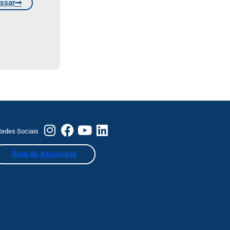
ssar
edes Sociais
Área da Associada