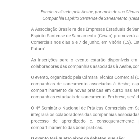
Evento realizado pela Aesbe, por meio de sua Câmara
Companhia Espírito Santense de Saneamento (Cesan)
A Associação Brasileira das Empresas Estaduais de 
Espírito Santense de Saneamento (Cesan) promoverá a 
Comerciais nos dias 6 e 7 de junho, em Vitória (ES). 
Futuro”.
As inscrições para o evento estarão disponíveis em 
colaboradores das companhias associadas à Aesbe, com
O evento, organizado pela Câmara Técnica Comercial (C
companhias de saneamento associadas à Aesbe, espec
compartilhamento de novas práticas em curso nas áre
companhias estaduais de saneamento. Em breve, será d
O 4º Seminário Nacional de Práticas Comerciais em
integrará os colaboradores das companhias associadas 
processo de aprendizado e, consequentemente,
compartilhamento das boas práticas.
O evento terá quatro eixos de debates, que são: