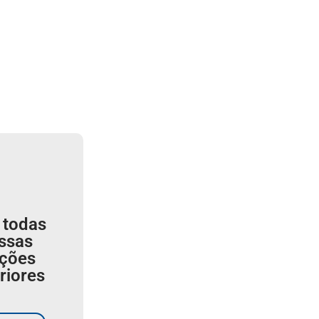
 todas
ssas
ições
riores