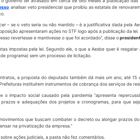
 o governo ter atrasado em cerca de oito meses a publicação das
esso
analisar veto presidencial que proibiu as estatais de renovare
ço.
cer – se o veto seria ou não mantido – é a justificativa dada pela A
posição apresentaram ações no STF logo após a publicação da lei. 
sso revertesse e mantivesse o que foi acordado”, disse o
president
tas impostas pela lei. Segundo ele, o que a Aesbe quer é resgatar a
 de programa) sem um processo de licitação.
 contratos, a proposta do deputado também dá mais um ano, até 15 
refeituras instituírem instrumentos de cobrança dos serviços de resí
 que o impacto social causado pela pandemia “apresenta repercuss
de prazos e adequações dos projetos e cronogramas, para que seja
 movimentos que buscam combater o decreto ou alongar prazos do m
ensar na privatização da empresa.”
sobre ações judiciais, a pasta não fez comentários.