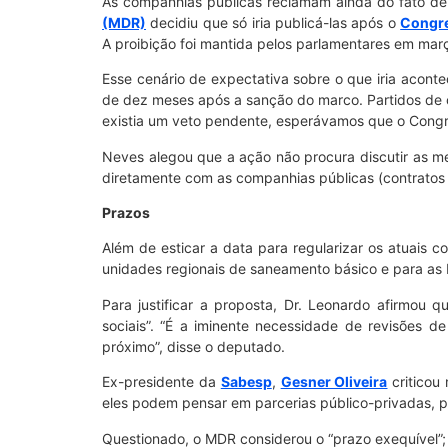
As companhias públicas reclamam ainda do fato de
(MDR)
decidiu que só iria publicá-las após o
Congr
A proibição foi mantida pelos parlamentares em mar
Esse cenário de expectativa sobre o que iria aconte
de dez meses após a sanção do marco. Partidos de o
existia um veto pendente, esperávamos que o Congre
Neves alegou que a ação não procura discutir as me
diretamente com as companhias públicas (contratos
Prazos
Além de esticar a data para regularizar os atuais
unidades regionais de saneamento básico e para as P
Para justificar a proposta, Dr. Leonardo afirmou
sociais”. “É a iminente necessidade de revisões 
próximo”, disse o deputado.
Ex-presidente da
Sabesp
,
Gesner Oliveira
criticou
eles podem pensar em parcerias público-privadas, p
Questionado, o MDR considerou o “prazo exequível”; 