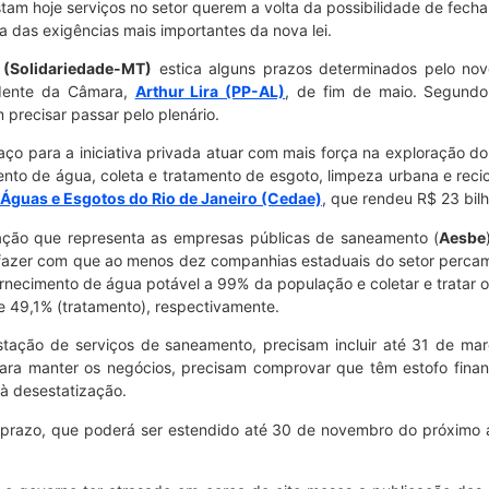
am hoje serviços no setor querem a volta da possibilidade de fech
a das exigências mais importantes da nova lei.
 (Solidariedade-MT)
estica alguns prazos determinados pelo no
idente da Câmara,
Arthur Lira (PP-AL)
, de fim de maio. Segundo
 precisar passar pelo plenário.
o para a iniciativa privada atuar com mais força na exploração do se
to de água, coleta e tratamento de esgoto, limpeza urbana e recicla
Águas e Esgotos do Rio de Janeiro (Cedae)
, que rendeu R$ 23 bil
ação que representa as empresas públicas de saneamento (
Aesbe
fazer com que ao menos dez companhias estaduais do setor percam 
 fornecimento de água potável a 99% da população e coletar e tratar 
e 49,1% (tratamento), respectivamente.
tação de serviços de saneamento, precisam incluir até 31 de ma
para manter os negócios, precisam comprovar que têm estofo finan
 à desestatização.
 prazo, que poderá ser estendido até 30 de novembro do próximo 