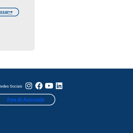
ssar
edes Sociais
Área da Associada