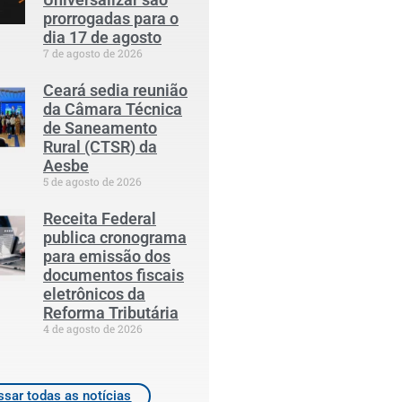
prorrogadas para o
dia 17 de agosto
7 de agosto de 2026
Ceará sedia reunião
da Câmara Técnica
de Saneamento
Rural (CTSR) da
Aesbe
5 de agosto de 2026
Receita Federal
publica cronograma
para emissão dos
documentos fiscais
eletrônicos da
Reforma Tributária
4 de agosto de 2026
sar todas as notícias