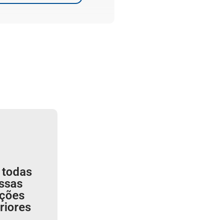
 todas
ssas
ições
riores