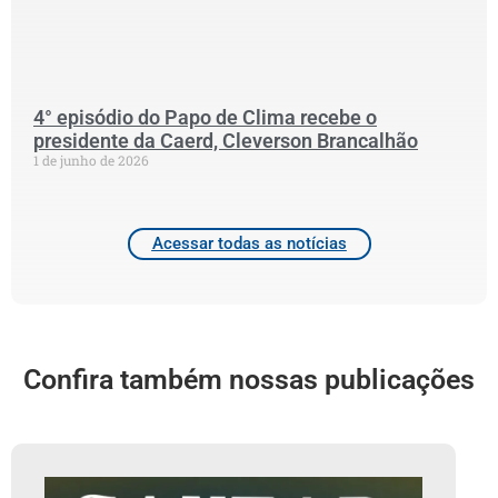
P
C
2
4° episódio do Papo de Clima recebe o
presidente da Caerd, Cleverson Brancalhão
1 de junho de 2026
Acessar todas as notícias
Confira também nossas publicações