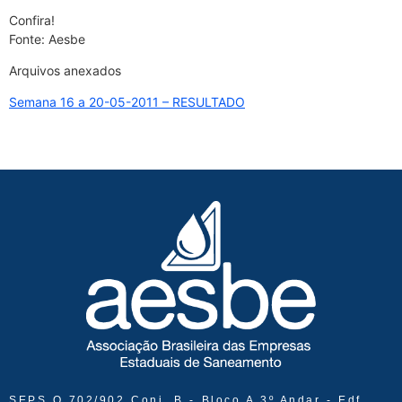
Confira!
Fonte: Aesbe
Arquivos anexados
Semana 16 a 20-05-2011 – RESULTADO
SEPS Q 702/902 Conj. B - Bloco A 3º Andar - Edf.