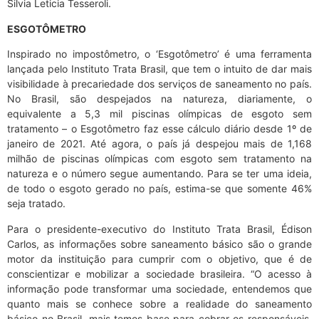
Silvia Leticia Tesseroli.
ESGOTÔMETRO
Inspirado no impostômetro, o ‘Esgotômetro’ é uma ferramenta
lançada pelo Instituto Trata Brasil, que tem o intuito de dar mais
visibilidade à precariedade dos serviços de saneamento no país.
No Brasil, são despejados na natureza, diariamente, o
equivalente a 5,3 mil piscinas olímpicas de esgoto sem
tratamento – o Esgotômetro faz esse cálculo diário desde 1º de
janeiro de 2021. Até agora, o país já despejou mais de 1,168
milhão de piscinas olímpicas com esgoto sem tratamento na
natureza e o número segue aumentando. Para se ter uma ideia,
de todo o esgoto gerado no país, estima-se que somente 46%
seja tratado.
Para o presidente-executivo do Instituto Trata Brasil, Édison
Carlos, as informações sobre saneamento básico são o grande
motor da instituição para cumprir com o objetivo, que é de
conscientizar e mobilizar a sociedade brasileira. “O acesso à
informação pode transformar uma sociedade, entendemos que
quanto mais se conhece sobre a realidade do saneamento
básico no Brasil, mais temos base para cobrar os responsáveis.