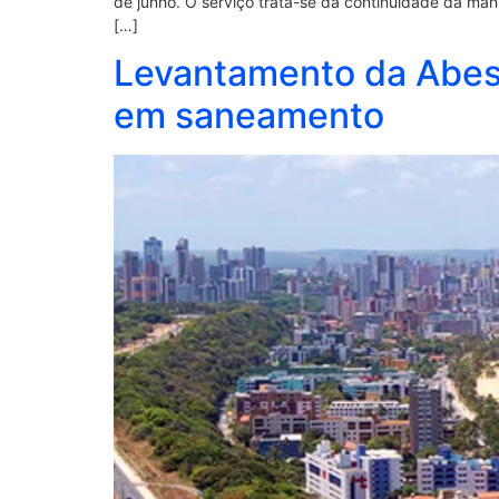
de junho. O serviço trata-se da continuidade da man
[…]
Levantamento da Abes 
em saneamento