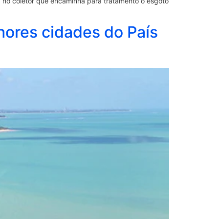
, no coletor que encaminha para tratamento o esgoto
ores cidades do País