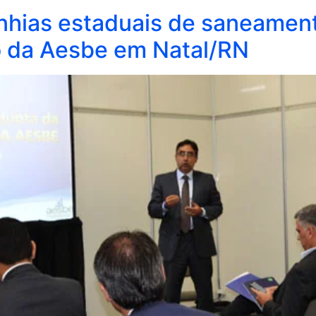
nhias estaduais de saneamen
o da Aesbe em Natal/RN