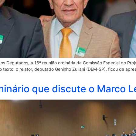
dos Deputados, a 16º reunião ordinária da Comissão Especial do Proj
exto, o relator, deputado Geninho Zuliani (DEM-SP), ficou de apres
minário que discute o Marco 