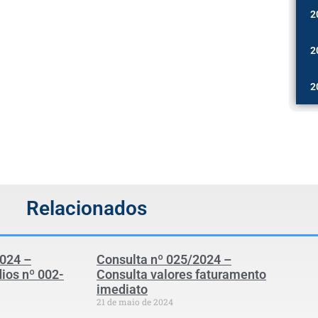
2
2
2
Relacionados
2024 –
Consulta nº 025/2024 –
ios nº 002-
Consulta valores faturamento
imediato
21 de maio de 2024