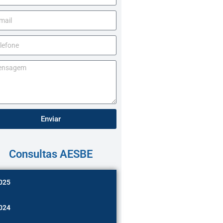
Enviar
Consultas AESBE
025
024