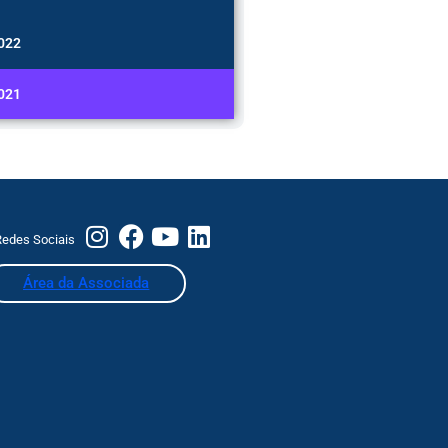
022
021
edes Sociais
Área da Associada