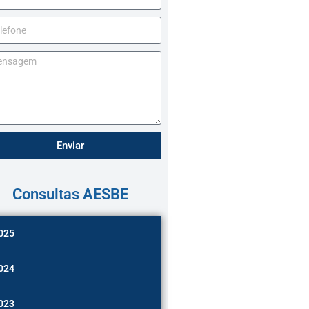
Enviar
Consultas AESBE
025
024
023